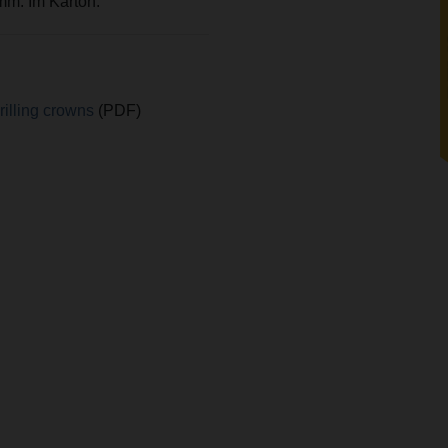
mm. Im Karton.
illing crowns
(PDF)