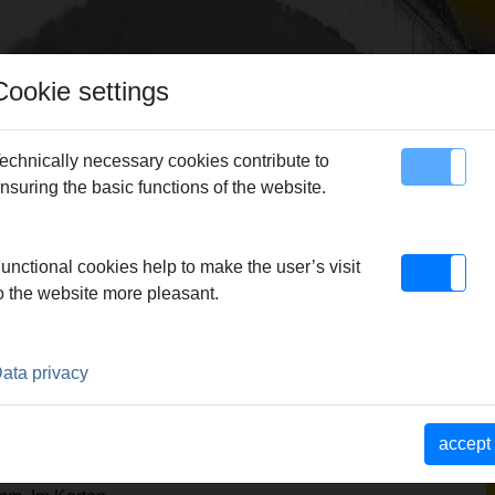
Cookie settings
echnically necessary cookies contribute to
nsuring the basic functions of the website.
map
Contact
EMS Universal diamond core drilling crowns
> REMS UDKB
unctional cookies help to make the user’s visit
o the website more pleasant.
ata privacy
zbar zum Trocken- und
iele Materialien, z. B. Beton,
accept
Estrich aller Art.