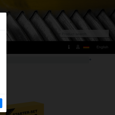
English
+