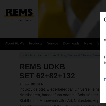
T
e
About REMS
Products
Service
Downloads
News
Site
Products
>
Diamond Core Drilling, Diamond Chasing Saws
>
R
F
t
REMS UDKB
SET 62+82+132
D
Art. no. 181101 R
Induktiv gelötet, wiederbelegbar. Universell einset
Nassbohren, handgeführt oder mit Bohrständer. Für v
Stahlbeton, Mauerwerk aller Art, Naturstein, Asphalt, 