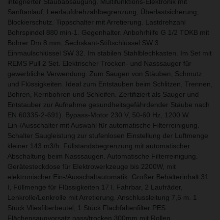
integrierter Staubabsaugung. Multifunktions-Elektronik mit
Sanftanlauf, Leerlaufdrehzahlbegrenzung, Überlastsicherung,
Blockierschutz. Tippschalter mit Arretierung. Lastdrehzahl
Bohrspindel 880 min-1. Gegenhalter. Anbohrhilfe G 1/2 TDKB mit
Bohrer Dm 8 mm, Sechskant-Stiftschlüssel SW 3.
Einmaulschlüssel SW 32. Im stabilen Stahlblechkasten. Im Set mit
REMS Pull 2 Set. Elektrischer Trocken- und Nasssauger für
gewerbliche Verwendung. Zum Saugen von Stäuben, Schmutz
und Flüssigkeiten. Ideal zum Entstauben beim Schlitzen, Trennen,
Bohren, Kernbohren und Schleifen. Zertifiziert als Sauger und
Entstauber zur Aufnahme gesundheitsgefährdender Stäube nach
EN 60335-2-691). Bypass-Motor 230 V, 50-60 Hz, 1200 W.
Ein-/Ausschalter mit Auswahl für automatische Filterreinigung.
Schalter Saugleistung zur stufenlosen Einstellung der Luftmenge
kleiner 143 m3/h. Füllstandsbegrenzung mit automatischer
Abschaltung beim Nasssaugen. Automatische Filterreinigung.
Gerätesteckdose für Elektrowerkzeuge bis 2200W, mit
elektronischer Ein-/Ausschaltautomatik. Großer Behälterinhalt 31
I, Füllmenge für Flüssigkeiten 17 l. Fahrbar, 2 Laufräder,
Lenkrolle/Lenkrolle mit Arretierung. Anschlussleitung 7,5 m. 1
Stück Vliesfilterbeutel, 1 Stück Flachfaltenfilter PES.
Flächensaugvorsatz nass/trocken 300mm mit Rollen,