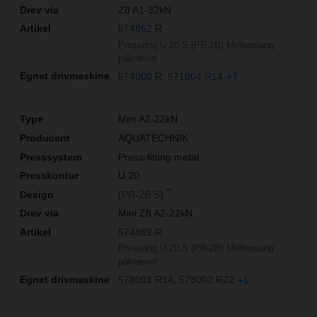
Z8 A1-32kN
574862 R
Pressring U 20 S (PR-2B) Mellemtang
påkrævet
574000 R
571004 R14
+7
Mini A2-22kN
AQUATECHNIK
Press-fitting metal
U 20
**
(PR-2B S)
Mini Z8 A2-22kN
574862 R
Pressring U 20 S (PR-2B) Mellemtang
påkrævet
578001 R14
578002 R22
+1