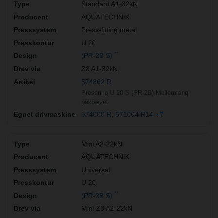
Standard A1-32kN
AQUATECHNIK
Press-fitting metal
U 20
**
(PR-2B S)
Z8 A1-32kN
574862 R
Pressring U 20 S (PR-2B) Mellemtang
påkrævet
574000 R
571004 R14
+7
Mini A2-22kN
AQUATECHNIK
Universal
U 20
**
(PR-2B S)
Mini Z8 A2-22kN