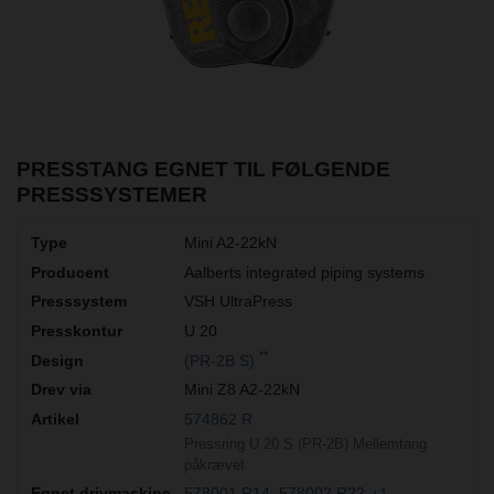
PRESSTANG EGNET TIL FØLGENDE
PRESSSYSTEMER
Mini A2-22kN
Aalberts integrated piping systems
VSH UltraPress
U 20
**
(PR-2B S)
Mini Z8 A2-22kN
574862 R
Pressring U 20 S (PR-2B) Mellemtang
påkrævet
578001 R14
578002 R22
+1