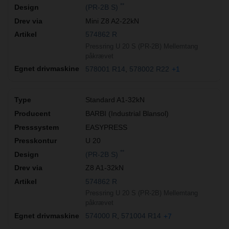
**
(PR-2B S)
Mini Z8 A2-22kN
574862 R
Pressring U 20 S (PR-2B) Mellemtang
påkrævet
578001 R14
578002 R22
+1
Standard A1-32kN
BARBI (Industrial Blansol)
EASYPRESS
U 20
**
(PR-2B S)
Z8 A1-32kN
574862 R
Pressring U 20 S (PR-2B) Mellemtang
påkrævet
574000 R
571004 R14
+7