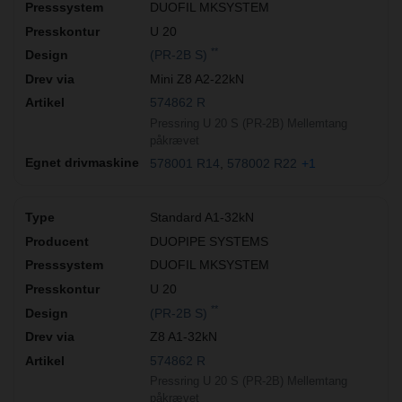
DUOFIL MKSYSTEM
U 20
**
(PR-2B S)
Mini Z8 A2-22kN
574862 R
Pressring U 20 S (PR-2B) Mellemtang
påkrævet
578001 R14
578002 R22
+1
Standard A1-32kN
DUOPIPE SYSTEMS
DUOFIL MKSYSTEM
U 20
**
(PR-2B S)
Z8 A1-32kN
574862 R
Pressring U 20 S (PR-2B) Mellemtang
påkrævet