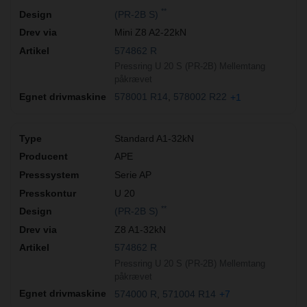
**
(PR-2B S)
Mini Z8 A2-22kN
574862 R
Pressring U 20 S (PR-2B) Mellemtang
påkrævet
578001 R14
578002 R22
+1
Standard A1-32kN
APE
Serie AP
U 20
**
(PR-2B S)
Z8 A1-32kN
574862 R
Pressring U 20 S (PR-2B) Mellemtang
påkrævet
574000 R
571004 R14
+7