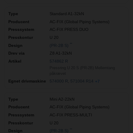
Standard A1-32kN
AC-FIX (Global Piping Systems)
AC-FIX PRESS DUO
U 20
**
(PR-2B S)
Z8 A1-32kN
574862 R
Pressring U 20 S (PR-2B) Mellemtang
påkrævet
574000 R
571004 R14
+7
Mini A2-22kN
AC-FIX (Global Piping Systems)
AC-FIX PRESS-MULTI
U 20
**
(PR-2B S)