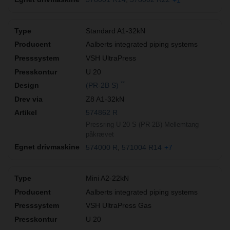
Standard A1-32kN
Aalberts integrated piping systems
VSH UltraPress
U 20
**
(PR-2B S)
Z8 A1-32kN
574862 R
Pressring U 20 S (PR-2B) Mellemtang
påkrævet
574000 R
571004 R14
+7
Mini A2-22kN
Aalberts integrated piping systems
VSH UltraPress Gas
U 20