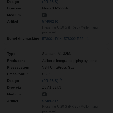
(PR-2B S)
Mini Z8 A2-22kN
G
574862 R
Pressring U 20 S (PR-2B) Mellemtang
påkrævet
578001 R14
578002 R22
+1
Standard A1-32kN
Aalberts integrated piping systems
VSH UltraPress Gas
U 20
2)
(PR-2B S)
Z8 A1-32kN
G
574862 R
Pressring U 20 S (PR-2B) Mellemtang
påkrævet