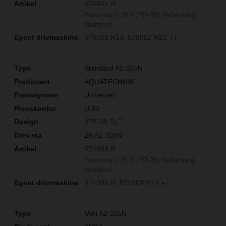
574862 R
Pressring U 20 S (PR-2B) Mellemtang
påkrævet
578001 R14
578002 R22
+1
Standard A1-32kN
AQUATECHNIK
Universal
U 20
**
(PR-2B S)
Z8 A1-32kN
574862 R
Pressring U 20 S (PR-2B) Mellemtang
påkrævet
574000 R
571004 R14
+7
Mini A2-22kN