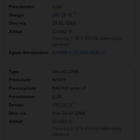
U 20
**
(PR-2B S)
Z8 A1-32kN
574862 R
Pressring U 20 S (PR-2B) Mellemtang
påkrævet
574000 R
571004 R14
+7
Mini A2-22kN
BAMPI
BALPEX serie LP
U 20
**
(PR-2B S)
Mini Z8 A2-22kN
574862 R
Pressring U 20 S (PR-2B) Mellemtang
påkrævet