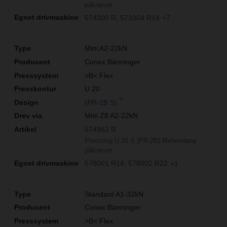
påkrævet
574000 R
571004 R14
+7
Mini A2-22kN
Conex Bänninger
>B< Flex
U 20
**
(PR-2B S)
Mini Z8 A2-22kN
574862 R
Pressring U 20 S (PR-2B) Mellemtang
påkrævet
578001 R14
578002 R22
+1
Standard A1-32kN
Conex Bänninger
>B< Flex