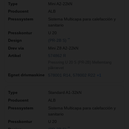
Mini A2-22kN
ALB
Sistema Multicapa para calefacción y
sanitario
U 20
**
(PR-2B S)
Mini Z8 A2-22kN
574862 R
Pressring U 20 S (PR-2B) Mellemtang
påkrævet
578001 R14
578002 R22
+1
Standard A1-32kN
ALB
Sistema Multicapa para calefacción y
sanitario
U 20
**