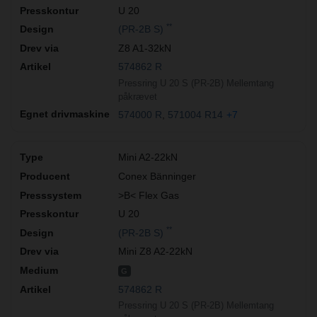
U 20
**
(PR-2B S)
Z8 A1-32kN
574862 R
Pressring U 20 S (PR-2B) Mellemtang
påkrævet
574000 R
571004 R14
+7
Mini A2-22kN
Conex Bänninger
>B< Flex Gas
U 20
**
(PR-2B S)
Mini Z8 A2-22kN
G
574862 R
Pressring U 20 S (PR-2B) Mellemtang