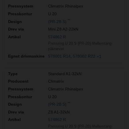
Climatrix Rhinalpex
U 20
**
(PR-2B S)
Mini Z8 A2-22kN
574862 R
Pressring U 20 S (PR-2B) Mellemtang
påkrævet
578001 R14
578002 R22
+1
Standard A1-32kN
Climatrix
Climatrix Rhinalpex
U 20
**
(PR-2B S)
Z8 A1-32kN
574862 R
Pressring U 20 S (PR-2B) Mellemtang