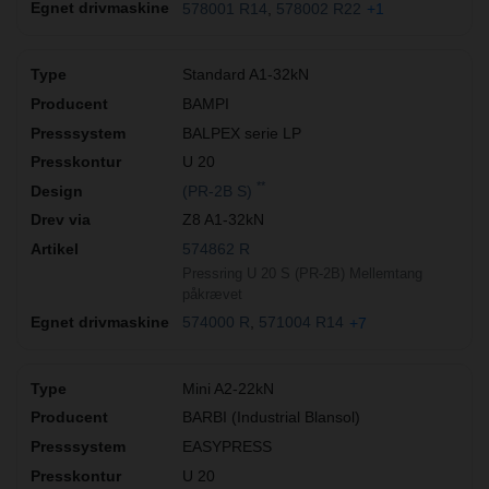
578001 R14
578002 R22
+1
Standard A1-32kN
BAMPI
BALPEX serie LP
U 20
**
(PR-2B S)
Z8 A1-32kN
574862 R
Pressring U 20 S (PR-2B) Mellemtang
påkrævet
574000 R
571004 R14
+7
Mini A2-22kN
BARBI (Industrial Blansol)
EASYPRESS
U 20