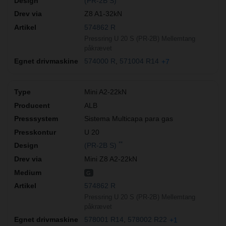
(PR-2B S)
Z8 A1-32kN
574862 R
Pressring U 20 S (PR-2B) Mellemtang
påkrævet
574000 R
571004 R14
+7
Mini A2-22kN
ALB
Sistema Multicapa para gas
U 20
**
(PR-2B S)
Mini Z8 A2-22kN
G
574862 R
Pressring U 20 S (PR-2B) Mellemtang
påkrævet
578001 R14
578002 R22
+1