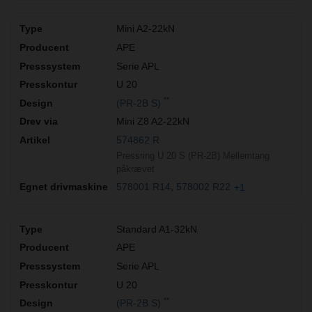
Mini A2-22kN
APE
Serie APL
U 20
**
(PR-2B S)
Mini Z8 A2-22kN
574862 R
Pressring U 20 S (PR-2B) Mellemtang
påkrævet
578001 R14
578002 R22
+1
Standard A1-32kN
APE
Serie APL
U 20
**
(PR-2B S)