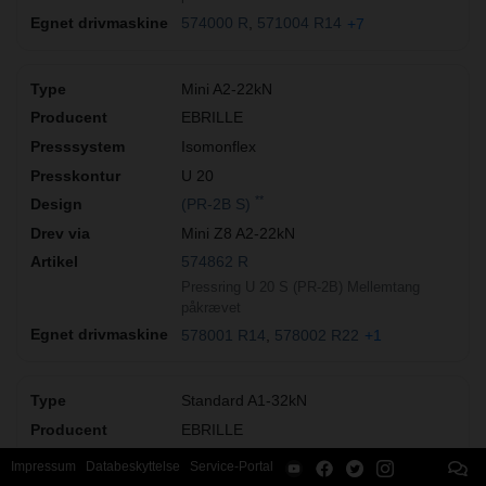
574000 R
571004 R14
+7
Mini A2-22kN
EBRILLE
Isomonflex
U 20
**
(PR-2B S)
Mini Z8 A2-22kN
574862 R
Pressring U 20 S (PR-2B) Mellemtang
påkrævet
578001 R14
578002 R22
+1
Standard A1-32kN
EBRILLE
Isomonflex
Impressum
Databeskyttelse
Service-Portal