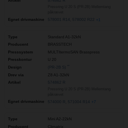
574862 R
Pressring U 20 S (PR-2B) Mellemtang
påkrævet
578001 R14
578002 R22
+1
Standard A1-32kN
BRASSTECH
MULTItermoSAN Brasspress
U 20
**
(PR-2B S)
Z8 A1-32kN
574862 R
Pressring U 20 S (PR-2B) Mellemtang
påkrævet
574000 R
571004 R14
+7
Mini A2-22kN
Climatrix