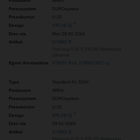
ARKA
DUROsystem
U 20
**
(PR-2B S)
Mini Z8 A2-22kN
574862 R
Pressring U 20 S (PR-2B) Mellemtang
påkrævet
578001 R14
578002 R22
+1
Standard A1-32kN
ARKA
DUROsystem
U 20
**
(PR-2B S)
Z8 A1-32kN
574862 R
Pressring U 20 S (PR-2B) Mellemtang