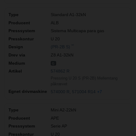
Standard A1-32kN
ALB
Sistema Multicapa para gas
U 20
**
(PR-2B S)
Z8 A1-32kN
G
574862 R
Pressring U 20 S (PR-2B) Mellemtang
påkrævet
574000 R
571004 R14
+7
Mini A2-22kN
APE
Serie AP
U 20