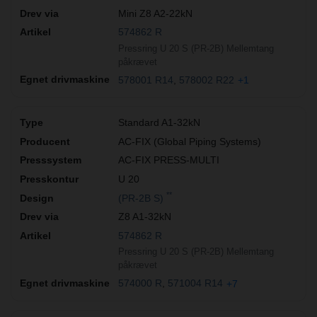
Mini Z8 A2-22kN
574862 R
Pressring U 20 S (PR-2B) Mellemtang
påkrævet
578001 R14
578002 R22
+1
Standard A1-32kN
AC-FIX (Global Piping Systems)
AC-FIX PRESS-MULTI
U 20
**
(PR-2B S)
Z8 A1-32kN
574862 R
Pressring U 20 S (PR-2B) Mellemtang
påkrævet
574000 R
571004 R14
+7