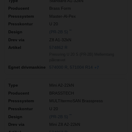
Standard A1-32kN
Brass Form
Master-Al-Pex
U 20
**
(PR-2B S)
Z8 A1-32kN
574862 R
Pressring U 20 S (PR-2B) Mellemtang
påkrævet
574000 R
571004 R14
+7
Mini A2-22kN
BRASSTECH
MULTItermoSAN Brasspress
U 20
**
(PR-2B S)
Mini Z8 A2-22kN