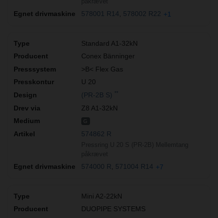
påkrævet
578001 R14
578002 R22
+1
Standard A1-32kN
Conex Bänninger
>B< Flex Gas
U 20
**
(PR-2B S)
Z8 A1-32kN
G
574862 R
Pressring U 20 S (PR-2B) Mellemtang
påkrævet
574000 R
571004 R14
+7
Mini A2-22kN
DUOPIPE SYSTEMS