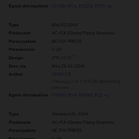
571004 R14
572101 R220
+6
Mini A2-22kN
AC-FIX (Global Piping Systems)
AC-FIX PRESS
U 20
**
(PR-2B S)
Mini Z8 A2-22kN
574862 R
Pressring U 20 S (PR-2B) Mellemtang
påkrævet
578001 R14
578002 R22
+1
Standard A1-32kN
AC-FIX (Global Piping Systems)
AC-FIX PRESS
U 20