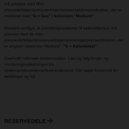
må presses med Mini-
pressværktøjer/pressværktøjer/pressringe/pressindsatser, der er
markeret med
"G = Gas" i kolonnen "Medium"
Bemærk venligst, at presfittingssystemer til kølemidler kun må
presses med de mini-
presseværktøjer/presseværktøjer/pressringe/presseindsatser, der
er angivet i kolonnen "Medium".
"K = Kølemiddel"
Overhold nationale bestemmelser. Læs og følg brugs- og
monteringsvejledningen fra
systemproducenterne/leverandørerne. Der tages forbehold for
ændringer og fejl.
RESERVEDELE