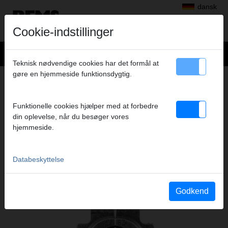
dansk
Cookie-indstillinger
Teknisk nødvendige cookies har det formål at
gøre en hjemmeside funktionsdygtig.
+
Produkter
>
Radialpress
>
REMS presstænger Mini/REMS pressringe
> REMSPressring RLS 3/4"
REMSPRESSRING RLS 3/4"
Funktionelle cookies hjælper med at forbedre
din oplevelse, når du besøger vores
(PR-2B S)
hjemmeside.
Art.nr. 574838 R
Databeskyttelse
Katalogauszüge
Godkend