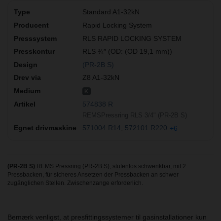
Standard A1-32kN
Rapid Locking System
RLS RAPID LOCKING SYSTEM
RLS ¾″ (OD: (OD 19,1 mm))
(PR-2B S)
Z8 A1-32kN
K
574838 R
REMSPressring RLS 3/4" (PR-2B S)
571004 R14
572101 R220
+6
(PR-2B S)
REMS Pressring (PR-2B S), stufenlos schwenkbar, mit 2
Pressbacken, für sicheres Ansetzen der Pressbacken an schwer
zugänglichen Stellen. Zwischenzange erforderlich.
Bemærk venligst, at presfittingssystemer til gasinstallationer kun