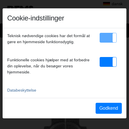
dansk
Cookie-indstillinger
Teknisk nødvendige cookies har det formål at
gøre en hjemmeside funktionsdygtig.
+
Produkter
>
Radialpress
>
REMS presstænger Mini/REMS pressringe
> REMSPressring RLS 1/2"
REMSPRESSRING RLS 1/2"
Funktionelle cookies hjælper med at forbedre
din oplevelse, når du besøger vores
(PR-2B S)
hjemmeside.
Art.nr. 574834 R
Databeskyttelse
Katalogauszüge
Godkend