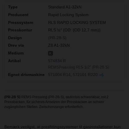
Standard A1-32kN
Rapid Locking System
RLS RAPID LOCKING SYSTEM
RLS ½″ (OD: (OD 12,7 mm))
(PR-2B S)
Z8 A1-32kN
K
574834 R
REMSPressring RLS 1/2" (PR-2B S)
571004 R14
572101 R220
+6
(PR-2B S)
REMS Pressring (PR-2B S), stufenlos schwenkbar, mit 2
Pressbacken, für sicheres Ansetzen der Pressbacken an schwer
zugänglichen Stellen. Zwischenzange erforderlich.
Bemærk venligst, at presfittingssystemer til gasinstallationer kun