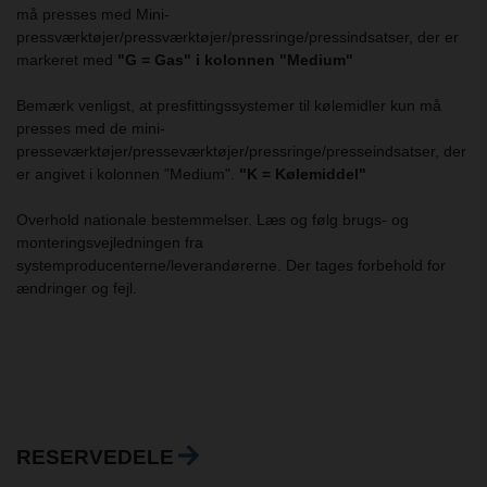
må presses med Mini-
pressværktøjer/pressværktøjer/pressringe/pressindsatser, der er
markeret med
"G = Gas" i kolonnen "Medium"
Bemærk venligst, at presfittingssystemer til kølemidler kun må
presses med de mini-
presseværktøjer/presseværktøjer/pressringe/presseindsatser, der
er angivet i kolonnen "Medium".
"K = Kølemiddel"
Overhold nationale bestemmelser. Læs og følg brugs- og
monteringsvejledningen fra
systemproducenterne/leverandørerne. Der tages forbehold for
ændringer og fejl.
RESERVEDELE