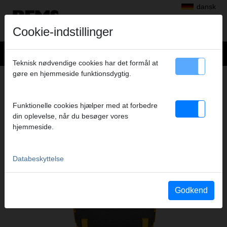
dansk
Cookie-indstillinger
Teknisk nødvendige cookies har det formål at
gøre en hjemmeside funktionsdygtig.
+
Produkter
>
Radialpress
>
REMS Presstænger i sæt
> REMSPressringe "S" sæt BMP
REMSPRESSRINGE "S" SÆT BMP
Funktionelle cookies hjælper med at forbedre
din oplevelse, når du besøger vores
1/4-7/8" +Z8 A1-32KN L-BOXX
hjemmeside.
Art.nr. 574633 R
Databeskyttelse
Katalogauszüge
Godkend