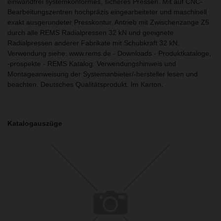
einwandfrei systemkonformes, sicheres Pressen. Mit auf CNC-
Bearbeitungszentren hochpräzis eingearbeiteter und maschinell
exakt ausgerundeter Presskontur. Antrieb mit Zwischenzange Z5
durch alle REMS Radialpressen 32 kN und geeignete
Radialpressen anderer Fabrikate mit Schubkraft 32 kN.
Verwendung siehe: www.rems.de - Downloads - Produktkataloge,
-prospekte - REMS Katalog. Verwendungshinweis und
Montageanweisung der Systemanbieter/-hersteller lesen und
beachten. Deutsches Qualitätsprodukt. Im Karton.
Katalogauszüge