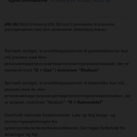
571004 R14
572101 R220
+6
(PR-3B)
REMS Pressring (PR-3B) med 3 presskæber til krævende
pressoperationer med store dimensioner. Mellemtang kræves.
Bemærk venligst, at presfittingssystemer til gasinstallationer kun
må presses med Mini-
pressværktøjer/pressværktøjer/pressringe/pressindsatser, der er
markeret med
"G = Gas" i kolonnen "Medium"
Bemærk venligst, at presfittingssystemer til kølemidler kun må
presses med de mini-
presseværktøjer/presseværktøjer/pressringe/presseindsatser, der
er angivet i kolonnen "Medium".
"K = Kølemiddel"
Overhold nationale bestemmelser. Læs og følg brugs- og
monteringsvejledningen fra
systemproducenterne/leverandørerne. Der tages forbehold for
ændringer og fejl.