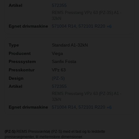
572355
REMS Presstang VPz 63 (PZ-3S) A1 -
32kN
571004 R14
572101 R220
+6
Standard A1-32kN
Viega
Sanfix Fosta
VPz 63
(PZ-S)
572355
REMS Presstang VPz 63 (PZ-3S) A1 -
32kN
571004 R14
572101 R220
+6
(PZ-S)
REMS Pressværktøj (PZ-S) med et fast og to leddelte
pressesegmenter, til mellemstore dimensioner.