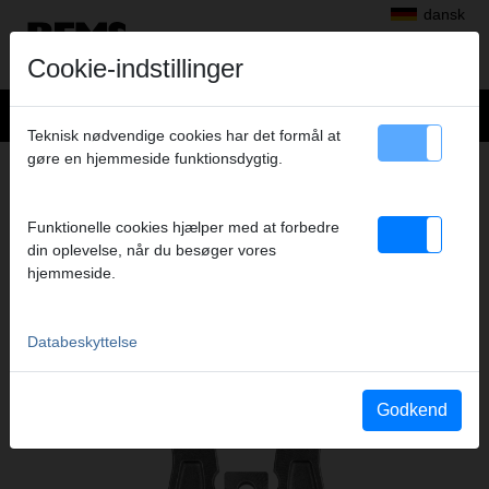
dansk
Cookie-indstillinger
Teknisk nødvendige cookies har det formål at
gøre en hjemmeside funktionsdygtig.
+
Produkter
>
Radialpress
>
REMS presstænger/REMS pressringe
> REMS Presstang VPz 63
REMS PRESSTANG VPZ 63
Funktionelle cookies hjælper med at forbedre
din oplevelse, når du besøger vores
(PZ-3S) A1 - 32KN
hjemmeside.
Art.nr. 572355
Databeskyttelse
Katalogauszüge
Godkend