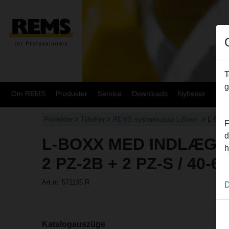
T
g
Om REMS
Produkter
Service
Downloads
Nyheder
Sit
Produkter
>
Tilbehør
>
REMS systemkasse L-Boxx.
> L-Boxx
F
d
L-BOXX MED INDLÆG
h
2 PZ-2B + 2 PZ-S / 40-6
Art.nr. 571135 R
D
Katalogauszüge