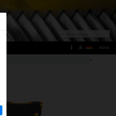
dansk
+