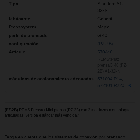
Standard A1-
32kN
Geberit
Mepla
G 40
(PZ-2B)
570440
REMStenaz
prensaG 40 (PZ-
2B) A1-32kN
571004 R14
572101 R220
+6
(PZ-2B)
REMS Prensa / Mini prensa (PZ-2B) con 2 mordazas monobloque
articuladas. Versión estándar más vendida.”
Tenga en cuenta que los sistemas de conexión por prensado