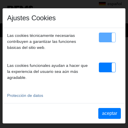
español
Ajustes Cookies
Las cookies técnicamente necesarias
contribuyen a garantizar las funciones
+
Productos
>
Prensar radial
>
básicas del sitio web.
REMS Tenazas de prensar/REMS anillos de prensar
> REMStenaz prensaG 40
REMSTENAZ PRENSAG 40
Las cookies funcionales ayudan a hacer que
(PZ-2B) A1-32KN
la experiencia del usuario sea aún más
agradable.
Art. nº. 570440
REMS Presszange mit 2 schwenkbaren Monoblock-Pressbacken.
Meistverkaufte Standardausführung.
Protección de datos
Aviso de seguridad
aceptar
Indicaciones de seguridad PZ/PR/ZZ/PZ E01/cortacables