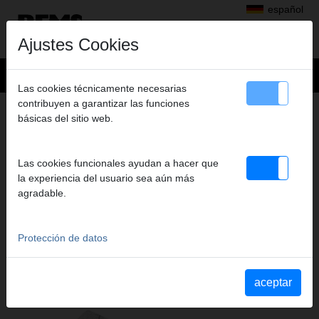
español
Ajustes Cookies
Las cookies técnicamente necesarias
contribuyen a garantizar las funciones
+
Productos
>
Curvar
>
REMS Swing
> Horma
básicas del sitio web.
HORMA
Ø 14, 12U, R50, A
Las cookies funcionales ayudan a hacer que
Art. nº. 153533 R
la experiencia del usuario sea aún más
agradable.
Katalogauszüge
Protección de datos
Extracto del catálogo REMS Swing
(PDF)
Extracto del catálogo REMS Hydro-Swing
(PDF)
Extracto del catálogo REMS Hydro-Swing 22 V
(PDF)
aceptar