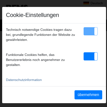
Deutsch
Cookie-Einstellungen
Technisch notwendige Cookies tragen dazu
bei, grundlegende Funktionen der Website zu
+
Produkte
>
Gewindeschneiden, Rollnuten
>
gewährleisten.
Strehler Schneidbacken und Halter, Strehler Schneidbacken
> Strehl UNC 1 3/8-1 1/2-6, Satz
STREHL UNC 1 3/8-1 1/2-6, SATZ
Funktionale Cookies helfen, das
Benutzererlebnis noch angenehmer zu
Art.-Nr. 751568 RWS
gestalten.
Katalogauszüge
Datenschutzinformation
Katalogauszug Strehler Schneidbacken und Halter, Strehler
Schneidbacken
(PDF)
Katalogauszug REMS Unimat 75
(PDF)
übernehmen