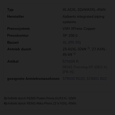
XL A1XL-32kN/A3XL-45kN
Aalberts integrated piping
systems
VSH XPress Copper
XP 108,0
XL (PR-3S)
3)
Z6 A1XL-32kN
, Z7 A3XL-
4)
45 kN
579109 R
REMS Pressring XP 108,0 XL
(PR-3S)
579000 R220
579001 R22
3)
Antrieb durch REMS Power-Press A1/A1XL-32kN.
4)
Antrieb durch REMS Akku-Press 22 V A3XL-45kN.