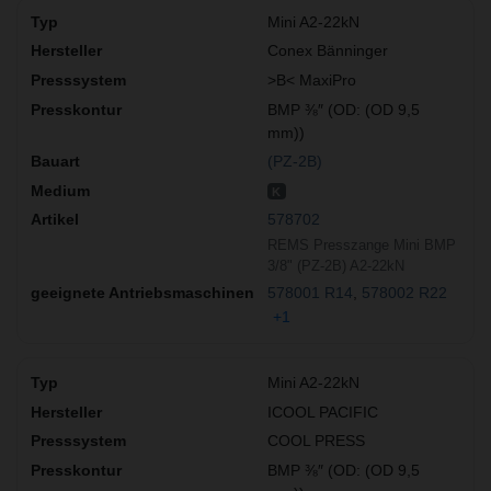
Mini A2-22kN
Conex Bänninger
>B< MaxiPro
BMP ⅜″ (OD: (OD 9,5
mm))
(PZ-2B)
K
578702
REMS Presszange Mini BMP
3/8" (PZ-2B) A2-22kN
578001 R14
578002 R22
+1
Mini A2-22kN
ICOOL PACIFIC
COOL PRESS
BMP ⅜″ (OD: (OD 9,5