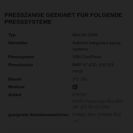
PRESSZANGE GEEIGNET FÜR FOLGENDE
PRESSSYSTEME
Mini A2-22kN
Aalberts integrated piping
systems
VSH CoolPress
BMP ⅜″ (OD: (OD 9,5
mm))
(PZ-2B)
K
578702
REMS Presszange Mini BMP
3/8" (PZ-2B) A2-22kN
578001 R14
578002 R22
+1