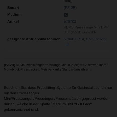
mm))
(PZ-2B)
K
578702
REMS Presszange Mini BMP
3/8" (PZ-2B) A2-22kN
578001 R14
578002 R22
+1
(PZ-2B)
REMS Presszange/Presszange Mini (PZ-2B) mit 2 schwenkbaren
Monoblock-Pressbacken. Meistverkaufte Standardausführung.
Beachten Sie, dass Pressfitting-Systeme für Gasinstallationen nur
mit den Presszangen
Mini/Presszangen/Pressringen/Presseinsätzen gepresst werden
dürfen, welche in der Spalte "Medium" mit
"G = Gas"
gekennzeichnet sind.