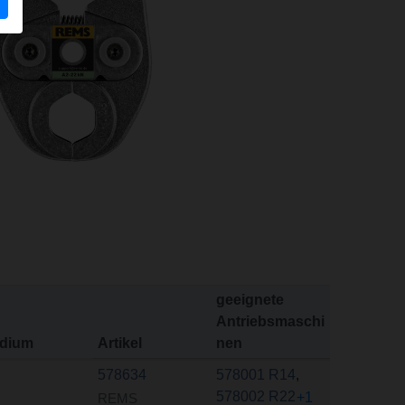
geeignete
Antriebsmaschi
dium
Artikel
nen
578634
578001 R14
,
578002 R22
+1
REMS