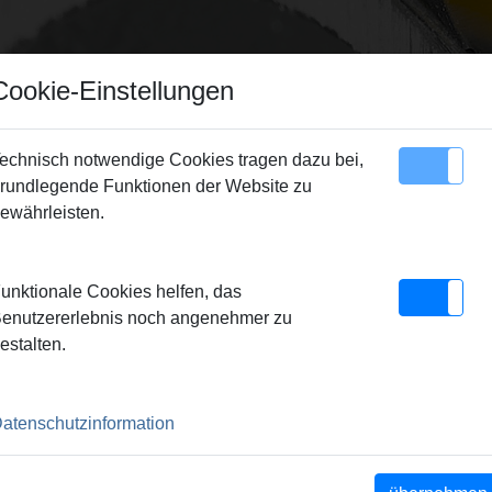
Cookie-Einstellungen
echnisch notwendige Cookies tragen dazu bei,
rundlegende Funktionen der Website zu
Sitemap
Kontakt
ewährleisten.
/Pressringe
> REMS Presszange Mini VAU 25
unktionale Cookies helfen, das
I VAU 25
enutzererlebnis noch angenehmer zu
estalten.
lock-Pressbacken.
atenschutzinformation
ht der REMS Presszangen
nschlusses (Patent EP 1 952