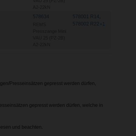
VAU 25 (PZ-2B)
A2-22kN
578634
578001 R14
,
578002 R22
+1
REMS
Presszange Mini
VAU 25 (PZ-2B)
A2-22kN
ngen/Presseinsätzen gepresst werden dürfen,
resseinsätzen gepresst werden dürfen, welche in
lesen und beachten.