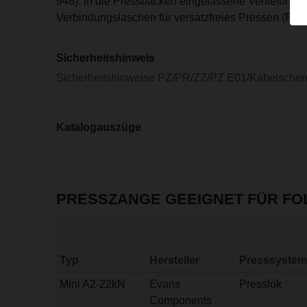
948). In die Pressbacken eingelassene Vertiefunge
Verbindungslaschen für versatzfreies Pressen (Pate
Sicherheitshinweis
Sicherheitshinweise PZ/PR/ZZ/PZ E01/Kabelscher
Katalogauszüge
PRESSZANGE GEEIGNET FÜR F
Typ
Hersteller
Presssystem
Mini A2-22kN
Evans
Presslok
Components