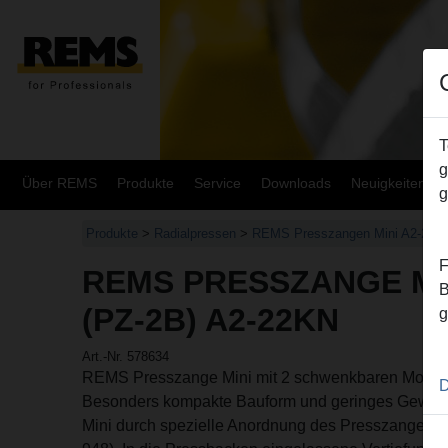
T
g
Über REMS
Produkte
Service
Downloads
Neuigkeiten
g
Produkte
>
Radialpressen
>
REMS Presszangen Mini A2-22kN
F
REMS PRESSZANGE MIN
B
(PZ-2B) A2-22KN
g
Art.-Nr. 578634
REMS Presszange Mini mit 2 schwenkbaren Monob
D
Besonders kompakte Bauform und geringes Gewic
Mini durch spezielle Anordnung des Presszangena