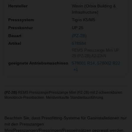
Wavin (Orbia Building &
Infrastructure)
Tigris K5/M5
UP 25
(PZ-2B)
578584
REMS Presszange Mini UP
25 (PZ-2B) A2-22kN
578001 R14
578002 R22
+1
(PZ-2B)
REMS Presszange/Presszange Mini (PZ-2B) mit 2 schwenkbaren
Monoblock-Pressbacken. Meistverkaufte Standardausführung.
Beachten Sie, dass Pressfitting-Systeme für Gasinstallationen nur
mit den Presszangen
Mini/Presszangen/Pressringen/Presseinsätzen gepresst werden