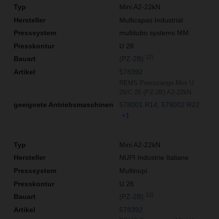
Mini A2-22kN
Multicapas Industrial
multitubo systems MM
U 26
12)
(PZ-2B)
578392
REMS Presszange Mini U
26/C 26 (PZ-2B) A2-22kN
578001 R14
578002 R22
+1
Mini A2-22kN
NUPI Industrie Italiane
Multinupi
U 26
12)
(PZ-2B)
578392