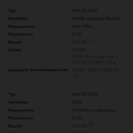
Mini A2-22kN
BARBI (Industrial Blansol)
MULTIPEX
U 26
12)
(PZ-2B)
578392
REMS Presszange Mini U
26/C 26 (PZ-2B) A2-22kN
578001 R14
578002 R22
+1
Mini A2-22kN
CGR
DYNAFLU multicouche
U 26
12)
(PZ-2B)