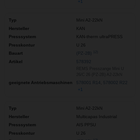
+1
Mini A2-22kN
KAN
KAN-therm ultraPRESS
U 26
12)
(PZ-2B)
578392
REMS Presszange Mini U
26/C 26 (PZ-2B) A2-22kN
578001 R14
578002 R22
+1
Mini A2-22kN
Multicapas Industrial
AIS PPSU
U 26