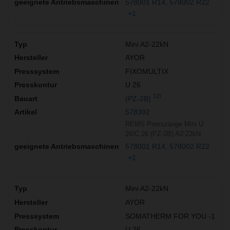
578001 R14
578002 R22
+1
Mini A2-22kN
AYOR
FIXOMULTIX
U 26
12)
(PZ-2B)
578392
REMS Presszange Mini U
26/C 26 (PZ-2B) A2-22kN
578001 R14
578002 R22
+1
Mini A2-22kN
AYOR
SOMATHERM FOR YOU -1
U 26