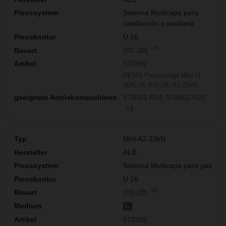
Sistema Multicapa para
calefacción y sanitario
U 26
12)
(PZ-2B)
578392
REMS Presszange Mini U
26/C 26 (PZ-2B) A2-22kN
578001 R14
578002 R22
+1
Mini A2-22kN
ALB
Sistema Multicapa para gas
U 26
12)
(PZ-2B)
G
578392