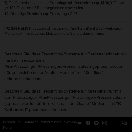
7)
Für Gasinstallationen nur Pressringe mit Kennzeichnung „M 88,9 G“ bzw.
„M 108 G“ auf den 3 Presssegmenten verwenden.
12)
Bisherige Bezeichnung: Presszange C 26
(PZ-2B)
REMS Presszange/Presszange Mini (PZ-2B) mit 2 schwenkbaren
Monoblock-Pressbacken. Meistverkaufte Standardausführung.
Beachten Sie, dass Pressfitting-Systeme für Gasinstallationen nur
mit den Presszangen
Mini/Presszangen/Pressringen/Presseinsätzen gepresst werden
dürfen, welche in der Spalte "Medium" mit
"G = Gas"
gekennzeichnet sind.
Beachten Sie, dass Pressfitting-Systeme für Kältemittel nur mit
den Presszangen Mini/Presszangen/Pressringen/Presseinsätzen
gepresst werden dürfen, welche in der Spalte "Medium" mit
"K =
Kältemittel"
gekennzeichnet sind.
Nationale Vorschriften beachten. Verwendungshinweise und
Impressum
Datenschutzinformation
Service-
Portal
Montageanweisungen der Systemhersteller/-anbieter lesen und