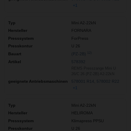
+1
Mini A2-22kN
FORNARA
ForPress
U 26
12)
(PZ-2B)
578392
REMS Presszange Mini U
26/C 26 (PZ-2B) A2-22kN
578001 R14
578002 R22
+1
Mini A2-22kN
HELIROMA
Klimapress PPSU
U 26