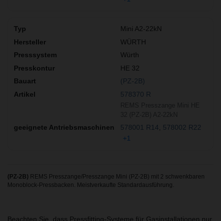
Mini A2-22kN
WÜRTH
Würth
HE 32
(PZ-2B)
578370 R
REMS Presszange Mini HE
32 (PZ-2B) A2-22kN
578001 R14
578002 R22
+1
(PZ-2B)
REMS Presszange/Presszange Mini (PZ-2B) mit 2 schwenkbaren
Monoblock-Pressbacken. Meistverkaufte Standardausführung.
Beachten Sie, dass Pressfitting-Systeme für Gasinstallationen nur