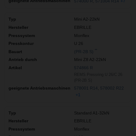
574000 R
571004 R14
+7
Mini A2-22kN
EBRILLE
Monflex
U 26
**
(PR-2B S)
Mini Z8 A2-22kN
574866 R
REMS Pressring U 26/C 26
(PR-2B S)
578001 R14
578002 R22
+1
Standard A1-32kN
EBRILLE
Monflex