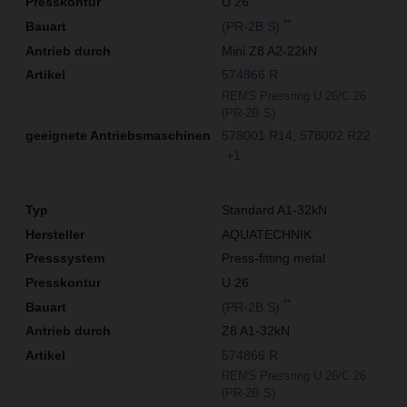
U 26
**
(PR-2B S)
Mini Z8 A2-22kN
574866 R
REMS Pressring U 26/C 26
(PR-2B S)
578001 R14
578002 R22
+1
Standard A1-32kN
AQUATECHNIK
Press-fitting metal
U 26
**
(PR-2B S)
Z8 A1-32kN
574866 R
REMS Pressring U 26/C 26
(PR-2B S)