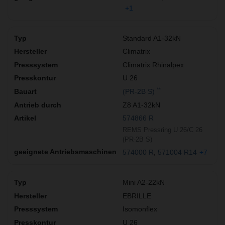
+1
Standard A1-32kN
Climatrix
Climatrix Rhinalpex
U 26
**
(PR-2B S)
Z8 A1-32kN
574866 R
REMS Pressring U 26/C 26
(PR-2B S)
574000 R
571004 R14
+7
Mini A2-22kN
EBRILLE
Isomonflex
U 26