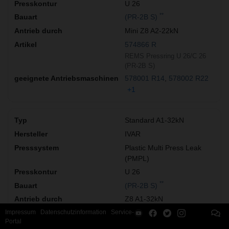
U 26
**
(PR-2B S)
Mini Z8 A2-22kN
574866 R
REMS Pressring U 26/C 26
(PR-2B S)
578001 R14
578002 R22
+1
Standard A1-32kN
IVAR
Plastic Multi Press Leak
(PMPL)
U 26
**
(PR-2B S)
Z8 A1-32kN
Impressum
Datenschutzinformation
Service-
574866 R
Portal
REMS Pressring U 26/C 26