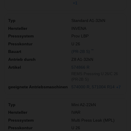
+1
Standard A1-32kN
INVENA
Prov LBP
U 26
**
(PR-2B S)
Z8 A1-32kN
574866 R
REMS Pressring U 26/C 26
(PR-2B S)
574000 R
571004 R14
+7
Mini A2-22kN
IVAR
Multi Press Leak (MPL)
U 26