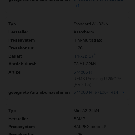
+1
Standard A1-32kN
Assotherm
IPM-Multistrato
U 26
**
(PR-2B S)
Z8 A1-32kN
574866 R
REMS Pressring U 26/C 26
(PR-2B S)
574000 R
571004 R14
+7
Mini A2-22kN
BAMPI
BALPEX serie LP
U 26