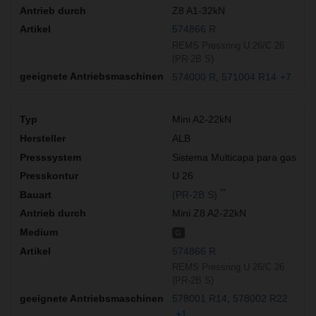
Z8 A1-32kN
574866 R
REMS Pressring U 26/C 26
(PR-2B S)
574000 R
571004 R14
+7
Mini A2-22kN
ALB
Sistema Multicapa para gas
U 26
**
(PR-2B S)
Mini Z8 A2-22kN
G
574866 R
REMS Pressring U 26/C 26
(PR-2B S)
578001 R14
578002 R22
+1