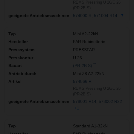
REMS Pressring U 26/C 26
(PR-2B S)
574000 R
571004 R14
+7
Mini A2-22kN
FAR Rubinetterie
PRESSFAR
U 26
**
(PR-2B S)
Mini Z8 A2-22kN
574866 R
REMS Pressring U 26/C 26
(PR-2B S)
578001 R14
578002 R22
+1
Standard A1-32kN
FAR Rubinetterie