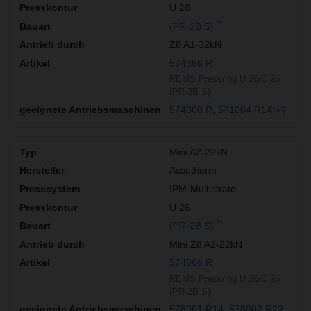
U 26
**
(PR-2B S)
Z8 A1-32kN
574866 R
REMS Pressring U 26/C 26
(PR-2B S)
574000 R
571004 R14
+7
Mini A2-22kN
Assotherm
IPM-Multistrato
U 26
**
(PR-2B S)
Mini Z8 A2-22kN
574866 R
REMS Pressring U 26/C 26
(PR-2B S)
578001 R14
578002 R22