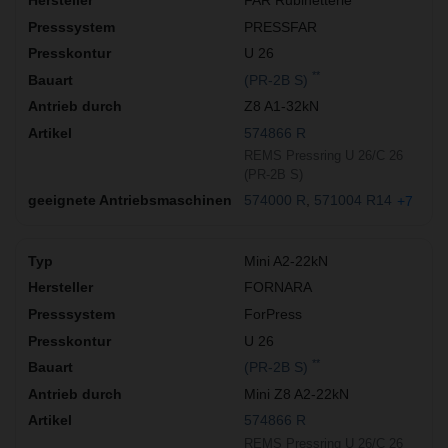
PRESSFAR
U 26
**
(PR-2B S)
Z8 A1-32kN
574866 R
REMS Pressring U 26/C 26
(PR-2B S)
574000 R
571004 R14
+7
Mini A2-22kN
FORNARA
ForPress
U 26
**
(PR-2B S)
Mini Z8 A2-22kN
574866 R
REMS Pressring U 26/C 26