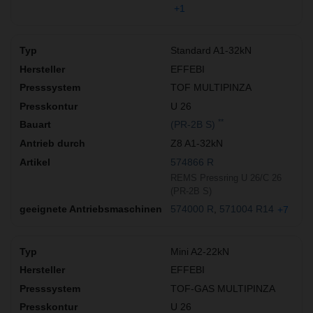
+1
Standard A1-32kN
EFFEBI
TOF MULTIPINZA
U 26
**
(PR-2B S)
Z8 A1-32kN
574866 R
REMS Pressring U 26/C 26
(PR-2B S)
574000 R
571004 R14
+7
Mini A2-22kN
EFFEBI
TOF-GAS MULTIPINZA
U 26