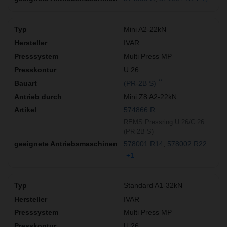
Mini A2-22kN
IVAR
Multi Press MP
U 26
**
(PR-2B S)
Mini Z8 A2-22kN
574866 R
REMS Pressring U 26/C 26
(PR-2B S)
578001 R14
578002 R22
+1
Standard A1-32kN
IVAR
Multi Press MP
U 26