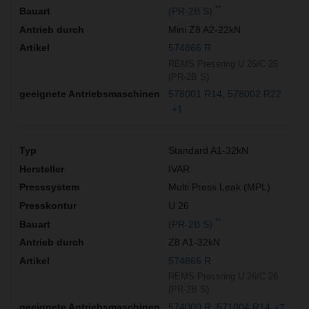
**
(PR-2B S)
Mini Z8 A2-22kN
574866 R
REMS Pressring U 26/C 26
(PR-2B S)
578001 R14
578002 R22
+1
Standard A1-32kN
IVAR
Multi Press Leak (MPL)
U 26
**
(PR-2B S)
Z8 A1-32kN
574866 R
REMS Pressring U 26/C 26
(PR-2B S)
574000 R
571004 R14
+7