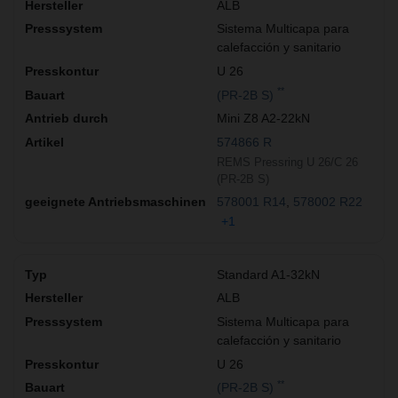
ALB
Sistema Multicapa para
calefacción y sanitario
U 26
**
(PR-2B S)
Mini Z8 A2-22kN
574866 R
REMS Pressring U 26/C 26
(PR-2B S)
578001 R14
578002 R22
+1
Standard A1-32kN
ALB
Sistema Multicapa para
calefacción y sanitario
U 26
**
(PR-2B S)