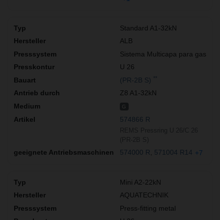
Standard A1-32kN
ALB
Sistema Multicapa para gas
U 26
**
(PR-2B S)
Z8 A1-32kN
G
574866 R
REMS Pressring U 26/C 26
(PR-2B S)
574000 R
571004 R14
+7
Mini A2-22kN
AQUATECHNIK
Press-fitting metal