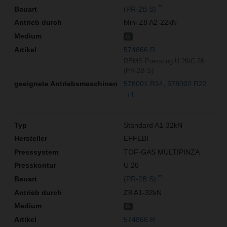
**
(PR-2B S)
Mini Z8 A2-22kN
G
574866 R
REMS Pressring U 26/C 26
(PR-2B S)
578001 R14
578002 R22
+1
Standard A1-32kN
EFFEBI
TOF-GAS MULTIPINZA
U 26
**
(PR-2B S)
Z8 A1-32kN
G
574866 R