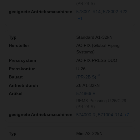
(PR-2B S)
578001 R14
578002 R22
+1
Standard A1-32kN
AC-FIX (Global Piping
Systems)
AC-FIX PRESS DUO
U 26
**
(PR-2B S)
Z8 A1-32kN
574866 R
REMS Pressring U 26/C 26
(PR-2B S)
574000 R
571004 R14
+7
Mini A2-22kN