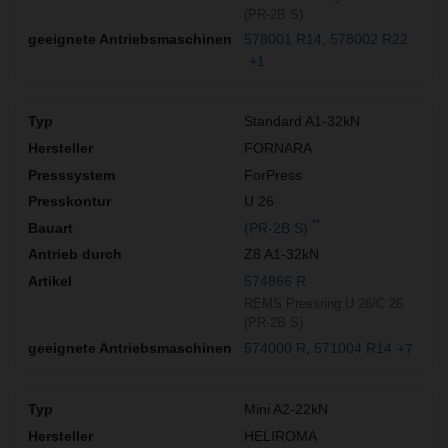
(PR-2B S)
578001 R14
578002 R22
+1
Standard A1-32kN
FORNARA
ForPress
U 26
**
(PR-2B S)
Z8 A1-32kN
574866 R
REMS Pressring U 26/C 26
(PR-2B S)
574000 R
571004 R14
+7
Mini A2-22kN
HELIROMA