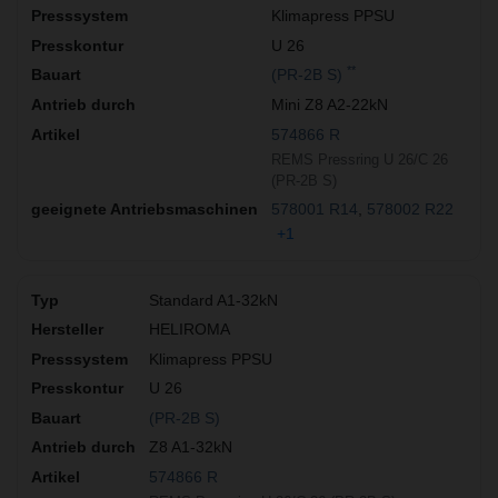
Klimapress PPSU
U 26
**
(PR-2B S)
Mini Z8 A2-22kN
574866 R
REMS Pressring U 26/C 26
(PR-2B S)
578001 R14
578002 R22
+1
Standard A1-32kN
HELIROMA
Klimapress PPSU
U 26
(PR-2B S)
Z8 A1-32kN
574866 R