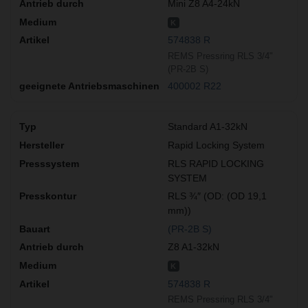
Mini Z8 A4-24kN
K
574838 R
REMS Pressring RLS 3/4"
(PR-2B S)
400002 R22
Standard A1-32kN
Rapid Locking System
RLS RAPID LOCKING
SYSTEM
RLS ¾″ (OD: (OD 19,1
mm))
(PR-2B S)
Z8 A1-32kN
K
574838 R
REMS Pressring RLS 3/4"