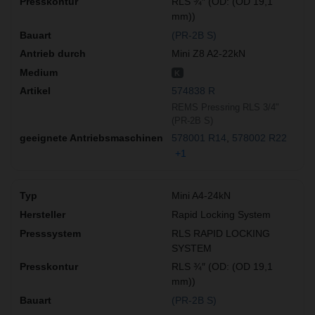
RLS ¾″ (OD: (OD 19,1
mm))
(PR-2B S)
Mini Z8 A2-22kN
K
574838 R
REMS Pressring RLS 3/4"
(PR-2B S)
578001 R14
578002 R22
+1
Mini A4-24kN
Rapid Locking System
RLS RAPID LOCKING
SYSTEM
RLS ¾″ (OD: (OD 19,1
mm))
(PR-2B S)