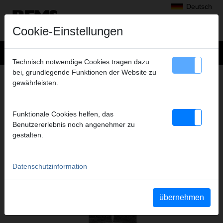
Deutsch
Cookie-Einstellungen
Technisch notwendige Cookies tragen dazu
bei, grundlegende Funktionen der Website zu
+
Produkte
>
Radialpressen
>
gewährleisten.
REMS Presszangen Mini A2-22kN/Pressringe
> REMS Pressring RLS 3/4"
REMS PRESSRING RLS 3/4"
Funktionale Cookies helfen, das
(PR-2B S)
Benutzererlebnis noch angenehmer zu
gestalten.
Art.-Nr. 574838 R
Datenschutzinformation
Katalogauszüge
übernehmen