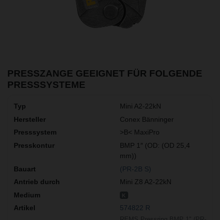
PRESSZANGE GEEIGNET FÜR FOLGENDE
PRESSSYSTEME
Mini A2-22kN
Conex Bänninger
>B< MaxiPro
BMP 1″ (OD: (OD 25,4
mm))
(PR-2B S)
Mini Z8 A2-22kN
K
574822 R
REMS Pressring BMP 1" (PR-