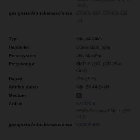
2B S)
578001 R14
578002 R22
+1
Mini A4-24kN
Conex Bänninger
>B< MaxiPro
BMP 1″ (OD: (OD 25,4
mm))
(PR-2B S)
Mini Z8 A4-24kN
K
574822 R
REMS Pressring BMP 1" (PR-
2B S)
400002 R22