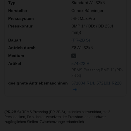
Standard A1-32kN
Conex Bänninger
>B< MaxiPro
BMP 1″ (OD: (OD 25,4
mm))
(PR-2B S)
Z8 A1-32kN
K
574822 R
REMS Pressring BMP 1" (PR-
2B S)
571004 R14
572101 R220
+6
(PR-2B S)
REMS Pressring (PR-2B S), stufenlos schwenkbar, mit 2
Pressbacken, für sicheres Ansetzen der Pressbacken an schwer
zugänglichen Stellen. Zwischenzange erforderlich.