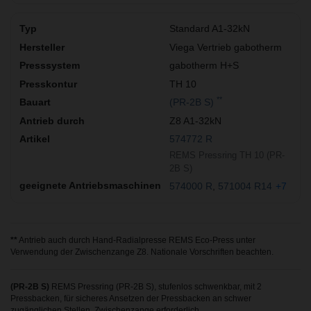
Standard A1-32kN
Viega Vertrieb gabotherm
gabotherm H+S
TH 10
**
(PR-2B S)
Z8 A1-32kN
574772 R
REMS Pressring TH 10 (PR-
2B S)
574000 R
571004 R14
+7
**
Antrieb auch durch Hand-Radialpresse REMS Eco-Press unter
Verwendung der Zwischenzange Z8. Nationale Vorschriften beachten.
(PR-2B S)
REMS Pressring (PR-2B S), stufenlos schwenkbar, mit 2
Pressbacken, für sicheres Ansetzen der Pressbacken an schwer
zugänglichen Stellen. Zwischenzange erforderlich.