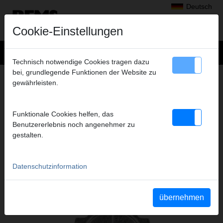
Deutsch
Cookie-Einstellungen
Technisch notwendige Cookies tragen dazu
bei, grundlegende Funktionen der Website zu
+
Produkte
>
Radialpressen
>
gewährleisten.
REMS Presszangen Mini A2-22kN/Pressringe
> REMS Pressring TH 10
REMS PRESSRING TH 10
Funktionale Cookies helfen, das
(PR-2B S)
Benutzererlebnis noch angenehmer zu
Art.-Nr. 574772 R
gestalten.
Datenschutzinformation
Katalogauszüge
übernehmen