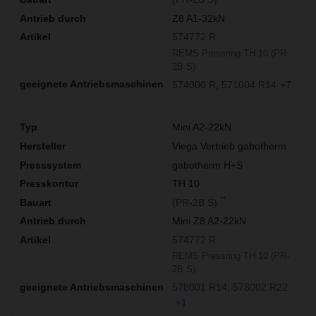
Z8 A1-32kN
574772 R
REMS Pressring TH 10 (PR-
2B S)
574000 R
571004 R14
+7
Mini A2-22kN
Viega Vertrieb gabotherm
gabotherm H+S
TH 10
**
(PR-2B S)
Mini Z8 A2-22kN
574772 R
REMS Pressring TH 10 (PR-
2B S)
578001 R14
578002 R22
+1