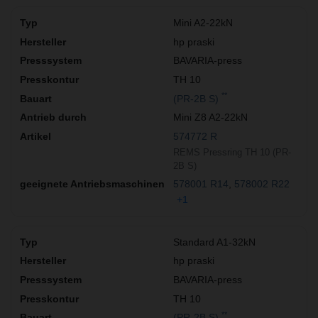
Mini A2-22kN
hp praski
BAVARIA-press
TH 10
**
(PR-2B S)
Mini Z8 A2-22kN
574772 R
REMS Pressring TH 10 (PR-
2B S)
578001 R14
578002 R22
+1
Standard A1-32kN
hp praski
BAVARIA-press
TH 10
**
(PR-2B S)