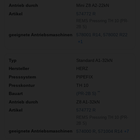
Mini Z8 A2-22kN
574772 R
REMS Pressring TH 10 (PR-
2B S)
578001 R14
578002 R22
+1
Standard A1-32kN
HERZ
PIPEFIX
TH 10
**
(PR-2B S)
Z8 A1-32kN
574772 R
REMS Pressring TH 10 (PR-
2B S)
574000 R
571004 R14
+7