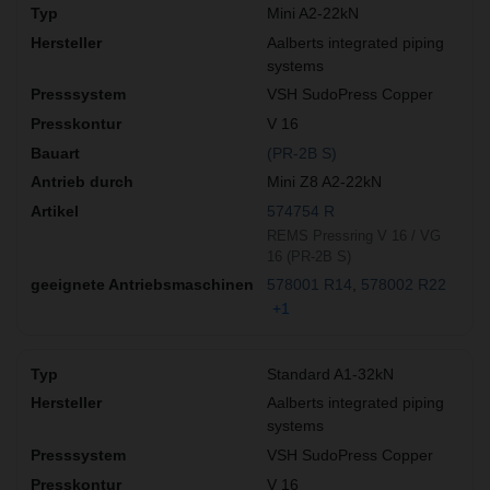
Mini A2-22kN
Aalberts integrated piping
systems
VSH SudoPress Copper
V 16
(PR-2B S)
Mini Z8 A2-22kN
574754 R
REMS Pressring V 16 / VG
16 (PR-2B S)
578001 R14
578002 R22
+1
Standard A1-32kN
Aalberts integrated piping
systems
VSH SudoPress Copper
V 16