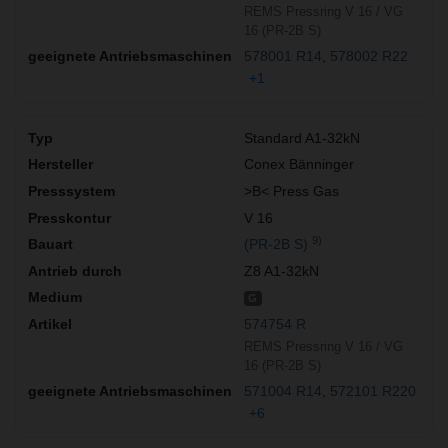
REMS Pressring V 16 / VG
16 (PR-2B S)
578001 R14
578002 R22
+1
Standard A1-32kN
Conex Bänninger
>B< Press Gas
V 16
9)
(PR-2B S)
Z8 A1-32kN
G
574754 R
REMS Pressring V 16 / VG
16 (PR-2B S)
571004 R14
572101 R220
+6