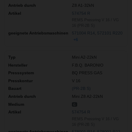
Z8 A1-32kN
574754 R
REMS Pressring V 16 / VG
16 (PR-2B S)
571004 R14
572101 R220
+6
Mini A2-22kN
F.B.Q. BARONIO
BQ PRESS GAS
V 16
(PR-2B S)
Mini Z8 A2-22kN
G
574754 R
REMS Pressring V 16 / VG
16 (PR-2B S)
578001 R14
578002 R22