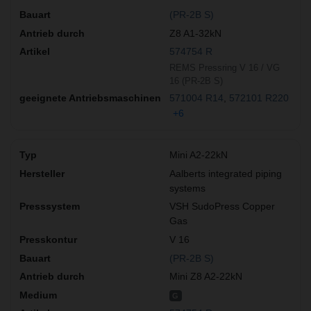
(PR-2B S)
Z8 A1-32kN
574754 R
REMS Pressring V 16 / VG
16 (PR-2B S)
571004 R14
572101 R220
+6
Mini A2-22kN
Aalberts integrated piping
systems
VSH SudoPress Copper
Gas
V 16
(PR-2B S)
Mini Z8 A2-22kN
G