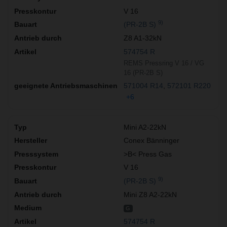
V 16
9)
(PR-2B S)
Z8 A1-32kN
574754 R
REMS Pressring V 16 / VG
16 (PR-2B S)
571004 R14
572101 R220
+6
Mini A2-22kN
Conex Bänninger
>B< Press Gas
V 16
9)
(PR-2B S)
Mini Z8 A2-22kN
G
574754 R