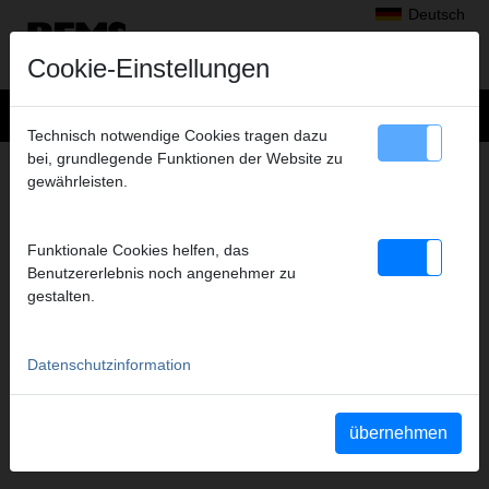
Deutsch
Cookie-Einstellungen
Technisch notwendige Cookies tragen dazu
bei, grundlegende Funktionen der Website zu
+
Produkte
>
Radialpressen
>
gewährleisten.
REMS Presszangen Mini A2-22kN/Pressringe
> REMS Pressring V 16 / VG 16
REMS PRESSRING V 16 / VG 16
Funktionale Cookies helfen, das
(PR-2B S)
Benutzererlebnis noch angenehmer zu
gestalten.
Art.-Nr. 574754 R
Pressring S, stufenlos schwenkbar. Antrieb durch Zwischenzange
Z8/Mini Z8.
Datenschutzinformation
Sicherheitshinweis
übernehmen
Sicherheitshinweise PZ/PR/ZZ/PZ E01/Kabelschere