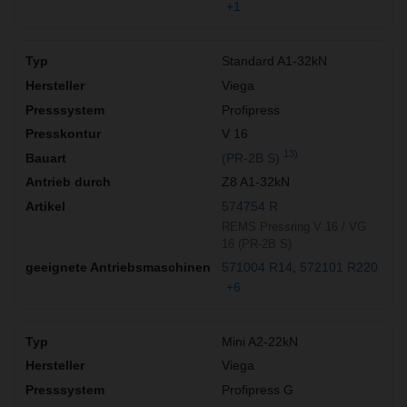
+1
Standard A1-32kN
Viega
Profipress
V 16
13)
(PR-2B S)
Z8 A1-32kN
574754 R
REMS Pressring V 16 / VG
16 (PR-2B S)
571004 R14
572101 R220
+6
Mini A2-22kN
Viega
Profipress G