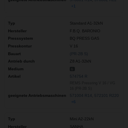
+1
Standard A1-32kN
F.B.Q. BARONIO
BQ PRESS GAS
V 16
(PR-2B S)
Z8 A1-32kN
G
574754 R
REMS Pressring V 16 / VG
16 (PR-2B S)
571004 R14
572101 R220
+6
Mini A2-22kN
SANHA