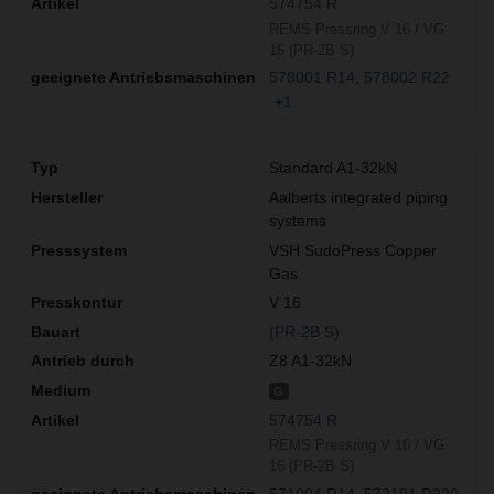
574754 R
REMS Pressring V 16 / VG
16 (PR-2B S)
578001 R14
578002 R22
+1
Standard A1-32kN
Aalberts integrated piping
systems
VSH SudoPress Copper
Gas
V 16
(PR-2B S)
Z8 A1-32kN
G
574754 R
REMS Pressring V 16 / VG
16 (PR-2B S)
571004 R14
572101 R220