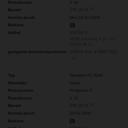
V 16
13)
(PR-2B S)
Mini Z8 A2-22kN
G
574754 R
REMS Pressring V 16 / VG
16 (PR-2B S)
578001 R14
578002 R22
+1
Standard A1-32kN
Viega
Profipress G
V 16
13)
(PR-2B S)
Z8 A1-32kN
G