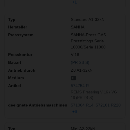
+1
Standard A1-32kN
SANHA
SANHA-Press GAS
Pressfittings Serie
10000/Serie 11000
V 16
(PR-2B S)
Z8 A1-32kN
G
574754 R
REMS Pressring V 16 / VG
16 (PR-2B S)
571004 R14
572101 R220
+6
Mini A2-22kN