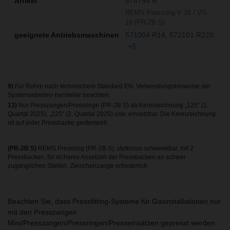
574754 R
REMS Pressring V 16 / VG
16 (PR-2B S)
571004 R14
572101 R220
+6
9)
Für Rohre nach technischem Standard EN. Verwendungshinweise der
Systemanbieter/-hersteller beachten.
13)
Nur Presszangen/Pressringe (PR-2B S) ab Kennzeichnung „125“ (1.
Quartal 2025), „225“ (2. Quartal 2025) usw. einsetzbar. Die Kennzeichnung
ist auf jeder Pressbacke gestempelt.
(PR-2B S)
REMS Pressring (PR-2B S), stufenlos schwenkbar, mit 2
Pressbacken, für sicheres Ansetzen der Pressbacken an schwer
zugänglichen Stellen. Zwischenzange erforderlich.
Beachten Sie, dass Pressfitting-Systeme für Gasinstallationen nur
mit den Presszangen
Mini/Presszangen/Pressringen/Presseinsätzen gepresst werden