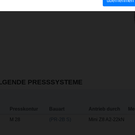
übernehmen
e
OLGENDE PRESSSYSTEME
Presskontur
Bauart
Antrieb durch
Me
M 28
(PR-2B S)
Mini Z8 A2-22kN