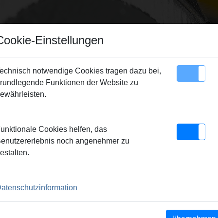
Cookie-Einstellungen
echnisch notwendige Cookies tragen dazu bei,
rundlegende Funktionen der Website zu
Sitemap
Kontakt
ewährleisten.
/Pressringe
> REMS Pressring M 28
unktionale Cookies helfen, das
8
enutzererlebnis noch angenehmer zu
estalten.
Zwischenzange Z8/Mini Z8.
atenschutzinformation