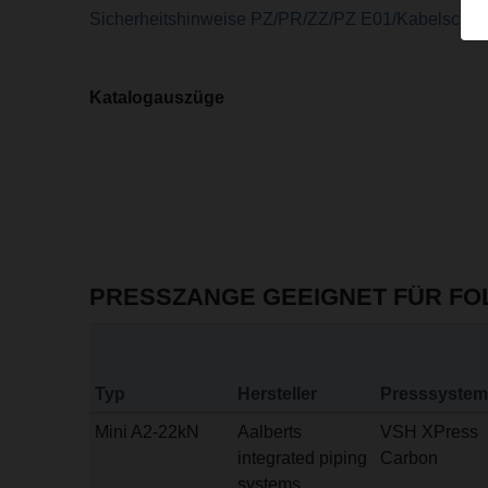
Sicherheitshinweise PZ/PR/ZZ/PZ E01/Kabelscher
Katalogauszüge
PRESSZANGE GEEIGNET FÜR F
Typ
Hersteller
Presssystem
Mini A2-22kN
Aalberts
VSH XPress
integrated piping
Carbon
systems