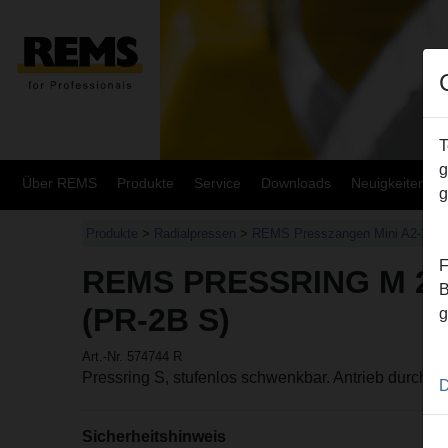
T
g
Über REMS
Produkte
Service
Downloads
Neuigkeiten
g
Produkte
>
Radialpressen
>
REMS Presszangen Mini A2-22kN
F
REMS PRESSRING M 2
B
(PR-2B S)
g
Art.-Nr. 574744 R
Pressring S, stufenlos schwenkbar. Antrieb durch 
D
Sicherheitshinweis