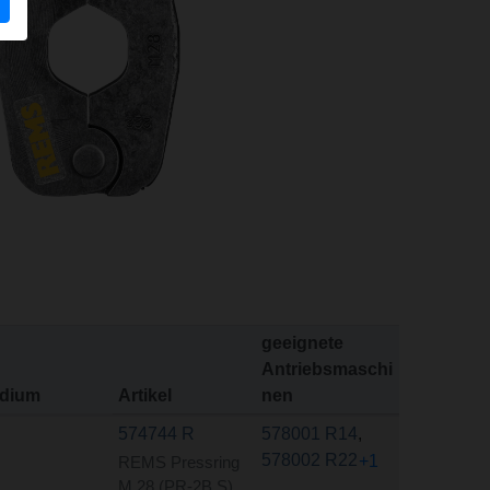
geeignete
Antriebsmaschi
dium
Artikel
nen
574744 R
578001 R14
,
578002 R22
+1
REMS Pressring
M 28 (PR-2B S)