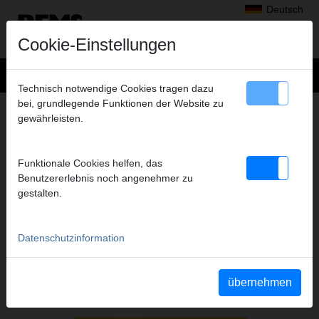
Deutsch
Cookie-Einstellungen
Technisch notwendige Cookies tragen dazu
bei, grundlegende Funktionen der Website zu
+
Produkte
>
Radialpressen
>
gewährleisten.
REMS Presszangen Mini A2-22kN / Pressringe Set
> REMS Pressringe S Set
REMS PRESSRINGE S SET
Funktionale Cookies helfen, das
M 15+18+22 +MINI Z8 A2-22KN
Benutzererlebnis noch angenehmer zu
gestalten.
Art.-Nr. 574614 R
Pressring-Set mit Zwischenzange Mini Z8, stufenlos schwenkbar,
im stabilen Stahlblechkasten.
Datenschutzinformation
übernehmen
Katalogauszüge