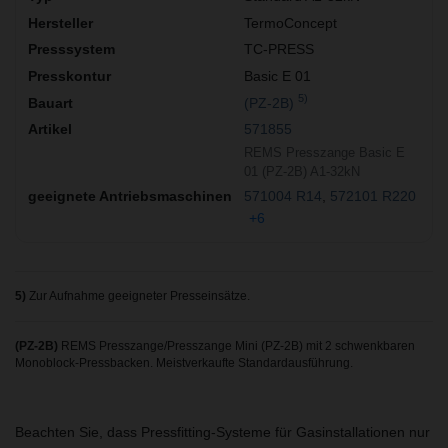
TermoConcept
TC-PRESS
Basic E 01
5)
(PZ-2B)
571855
REMS Presszange Basic E
01 (PZ-2B) A1-32kN
571004 R14
572101 R220
+6
5)
Zur Aufnahme geeigneter Presseinsätze.
(PZ-2B)
REMS Presszange/Presszange Mini (PZ-2B) mit 2 schwenkbaren
Monoblock-Pressbacken. Meistverkaufte Standardausführung.
Beachten Sie, dass Pressfitting-Systeme für Gasinstallationen nur