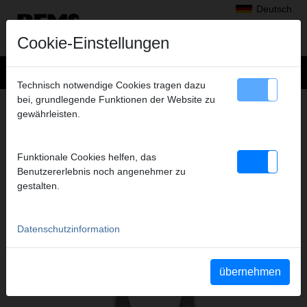
Deutsch
Cookie-Einstellungen
Technisch notwendige Cookies tragen dazu
bei, grundlegende Funktionen der Website zu
+
Produkte
>
Radialpressen
>
gewährleisten.
REMS Presszangen A1-32kN/REMS Pressringe
> REMS Presszange Basic E 01
REMS PRESSZANGE BASIC E 01
Funktionale Cookies helfen, das
(PZ-2B) A1-32KN
Benutzererlebnis noch angenehmer zu
gestalten.
Art.-Nr. 571855
Zur Aufnahme geeigneter Presseinsätze.
Datenschutzinformation
Katalogauszüge
übernehmen