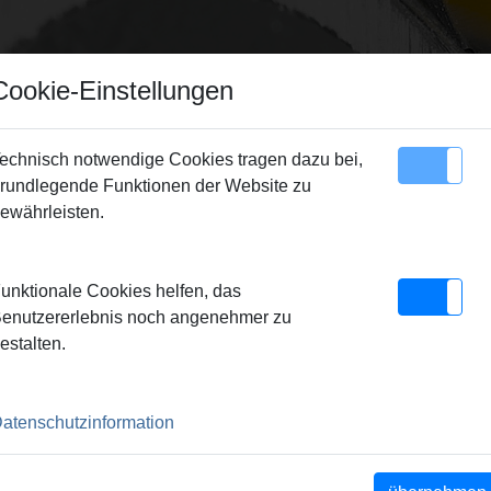
Cookie-Einstellungen
echnisch notwendige Cookies tragen dazu bei,
rundlegende Funktionen der Website zu
Sitemap
Kontakt
ewährleisten.
S Pressringe
> REMS Presszange VX 25*
unktionale Cookies helfen, das
 25*
enutzererlebnis noch angenehmer zu
estalten.
Pressbacken. Meistverkaufte
atenschutzinformation