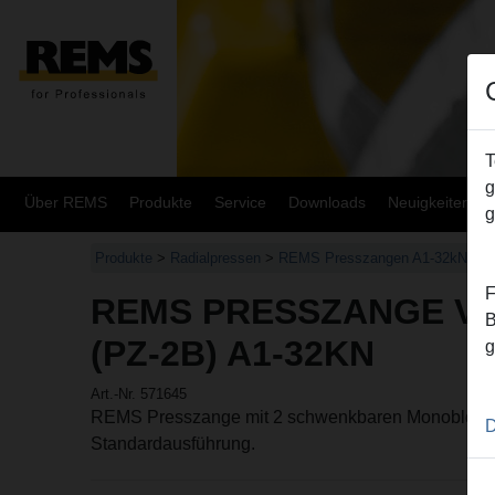
T
g
Über REMS
Produkte
Service
Downloads
Neuigkeiten
g
Produkte
>
Radialpressen
>
REMS Presszangen A1-32kN/REM
F
REMS PRESSZANGE VX
B
(PZ-2B) A1-32KN
g
Art.-Nr. 571645
REMS Presszange mit 2 schwenkbaren Monoblock-
D
Standardausführung.