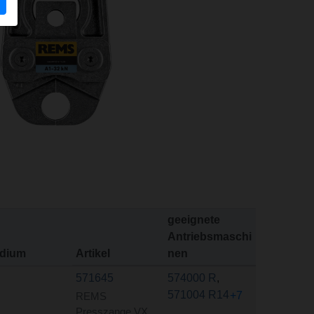
geeignete
Antriebsmaschi
dium
Artikel
nen
571645
574000 R
,
571004 R14
+7
REMS
Presszange VX