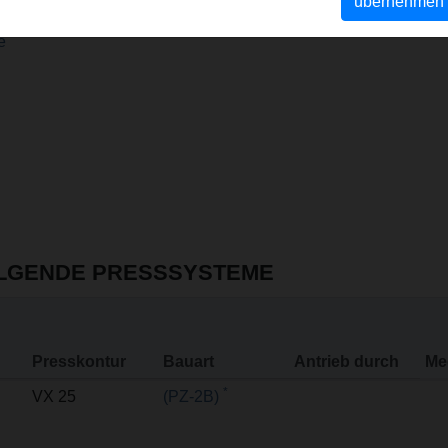
übernehmen
e
OLGENDE PRESSSYSTEME
Presskontur
Bauart
Antrieb durch
Me
*
VX 25
(PZ-2B)