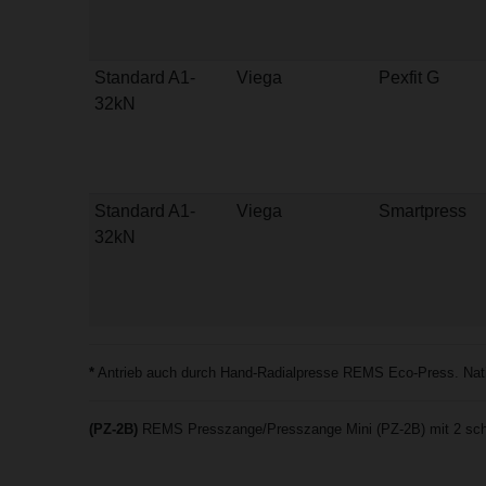
Standard A1-
Viega
Pexfit G
32kN
Standard A1-
Viega
Smartpress
32kN
*
Antrieb auch durch Hand-Radialpresse REMS Eco-Press. Natio
(PZ-2B)
REMS Presszange/Presszange Mini (PZ-2B) mit 2 sch