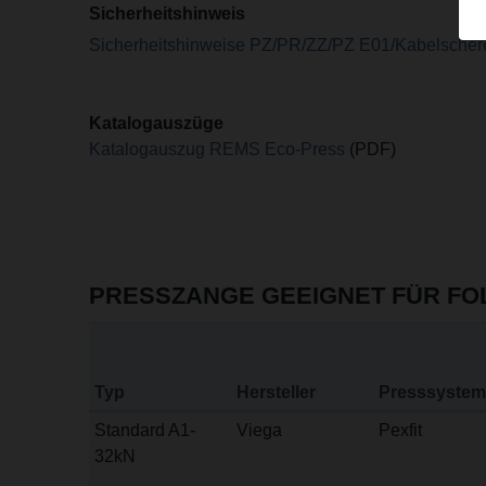
Sicherheitshinweis
Sicherheitshinweise PZ/PR/ZZ/PZ E01/Kabelscher
Katalogauszüge
Katalogauszug REMS Eco-Press
(PDF)
PRESSZANGE GEEIGNET FÜR F
Typ
Hersteller
Presssystem
Standard A1-
Viega
Pexfit
32kN