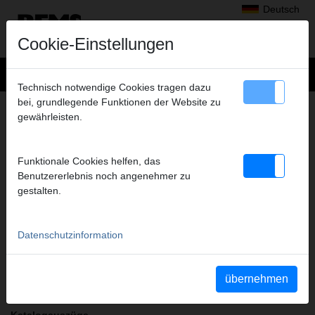
Deutsch
Cookie-Einstellungen
Technisch notwendige Cookies tragen dazu
bei, grundlegende Funktionen der Website zu
+
Produkte
>
Radialpressen
>
gewährleisten.
REMS Presszangen A1-32kN / Pressringe Set
> REMS Presszangen A1-32kN
REMS PRESSZANGEN A1-32KN
Funktionale Cookies helfen, das
SET V 15+22+28+35 L-BOXX
Benutzererlebnis noch angenehmer zu
gestalten.
Art.-Nr. 571164 R
REMS Presszangen Set V 15-22-28-35 im Systemkoffer L-Boxx
Datenschutzinformation
Sicherheitshinweis
Sicherheitshinweise PZ/PR/ZZ/PZ E01/Kabelschere
übernehmen
Katalogauszüge