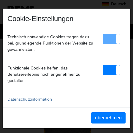
Deutsch
Cookie-Einstellungen
Technisch notwendige Cookies tragen dazu
bei, grundlegende Funktionen der Website zu
+
Produkte
>
Zubehör
>
REMS L-Boxx
> L-Boxx mit Einlage für
gewährleisten.
L-BOXX MIT EINLAGE FÜR
PRESSRINGE VMPZ 2 1/2+3+4"
Funktionale Cookies helfen, das
Art.-Nr. 571137 R
Benutzererlebnis noch angenehmer zu
Systemkoffer L-Boxx mit Einlage für 3 verschiedene Pressringe
gestalten.
VMPz 21/2–4" XL (PR-3B) .
Datenschutzinformation
Katalogauszüge
übernehmen