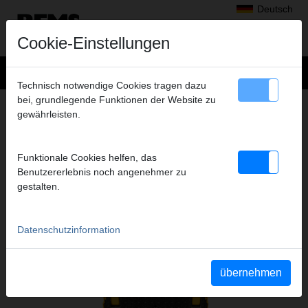
Deutsch
Cookie-Einstellungen
Technisch notwendige Cookies tragen dazu
bei, grundlegende Funktionen der Website zu
+
Produkte
>
Zubehör
>
REMS L-Boxx
> L-Boxx mit Einlage
gewährleisten.
L-BOXX MIT EINLAGE
2 PZ-2B +2 PZ-S / 40-63
Funktionale Cookies helfen, das
Art.-Nr. 571135 R
Benutzererlebnis noch angenehmer zu
gestalten.
Katalogauszüge
Datenschutzinformation
übernehmen