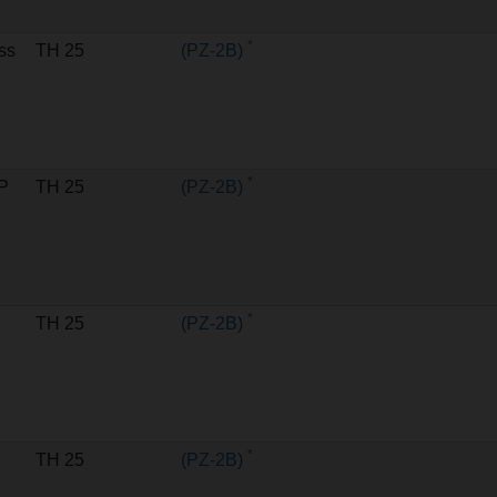
*
ss
TH 25
(PZ-2B)
*
MP
TH 25
(PZ-2B)
*
TH 25
(PZ-2B)
*
TH 25
(PZ-2B)