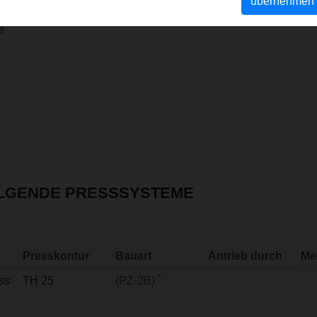
übernehmen
e
OLGENDE PRESSSYSTEME
Presskontur
Bauart
Antrieb durch
Me
*
ss
TH 25
(PZ-2B)