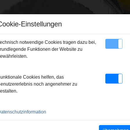
Cookie-Einstellungen
echnisch notwendige Cookies tragen dazu bei,
rundlegende Funktionen der Website zu
Sitemap
Kontakt
ewährleisten.
S Pressringe
> REMS Presszange TH 25*
unktionale Cookies helfen, das
 25*
enutzererlebnis noch angenehmer zu
estalten.
Pressbacken. Meistverkaufte
atenschutzinformation