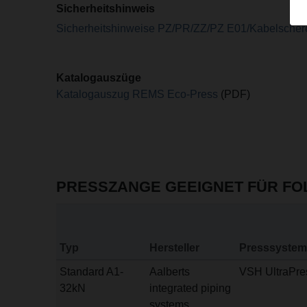
Sicherheitshinweis
Sicherheitshinweise PZ/PR/ZZ/PZ E01/Kabelscher
Katalogauszüge
Katalogauszug REMS Eco-Press
(PDF)
PRESSZANGE GEEIGNET FÜR F
Typ
Hersteller
Presssystem
Standard A1-
Aalberts
VSH UltraPre
32kN
integrated piping
systems