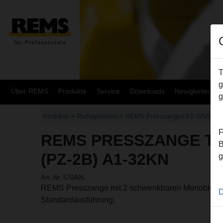
T
g
Über REMS
Produkte
Service
Downloads
Neuigkeiten
g
Produkte
>
Radialpressen
>
REMS Presszangen A1-32kN/REM
F
REMS PRESSZANGE TH
B
(PZ-2B) A1-32KN
g
Art.-Nr. 570495
REMS Presszange mit 2 schwenkbaren Monoblock-
D
Standardausführung.