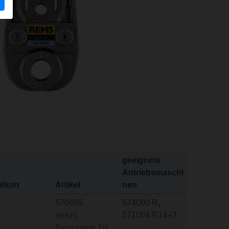
geeignete
Antriebsmaschi
dium
Artikel
nen
570495
574000 R
,
571004 R14
+7
REMS
Presszange TH