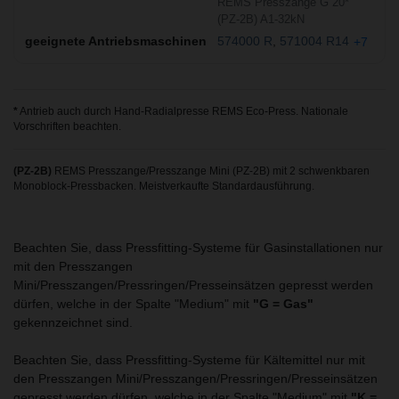
REMS Presszange G 20*
(PZ-2B) A1-32kN
574000 R
571004 R14
+7
*
Antrieb auch durch Hand-Radialpresse REMS Eco-Press. Nationale
Vorschriften beachten.
(PZ-2B)
REMS Presszange/Presszange Mini (PZ-2B) mit 2 schwenkbaren
Monoblock-Pressbacken. Meistverkaufte Standardausführung.
Beachten Sie, dass Pressfitting-Systeme für Gasinstallationen nur
mit den Presszangen
Mini/Presszangen/Pressringen/Presseinsätzen gepresst werden
dürfen, welche in der Spalte "Medium" mit
"G = Gas"
gekennzeichnet sind.
Beachten Sie, dass Pressfitting-Systeme für Kältemittel nur mit
den Presszangen Mini/Presszangen/Pressringen/Presseinsätzen
gepresst werden dürfen, welche in der Spalte "Medium" mit
"K =