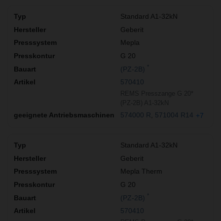
Standard A1-32kN
Geberit
Mepla
G 20
*
(PZ-2B)
570410
REMS Presszange G 20*
(PZ-2B) A1-32kN
574000 R
571004 R14
+7
Standard A1-32kN
Geberit
Mepla Therm
G 20
*
(PZ-2B)
570410