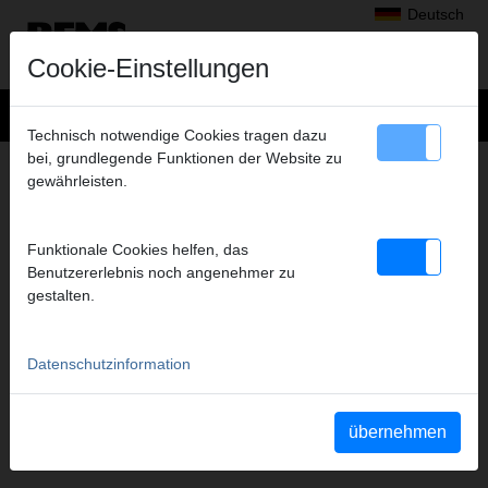
Deutsch
Cookie-Einstellungen
Technisch notwendige Cookies tragen dazu
bei, grundlegende Funktionen der Website zu
+
Produkte
>
Radialpressen
>
gewährleisten.
REMS Presszangen A1-32kN/REMS Pressringe
> REMS Presszange G 20*
REMS PRESSZANGE G 20*
Funktionale Cookies helfen, das
(PZ-2B) A1-32KN
Benutzererlebnis noch angenehmer zu
gestalten.
Art.-Nr. 570410
REMS Presszange mit 2 schwenkbaren Monoblock-Pressbacken.
Meistverkaufte Standardausführung.
Datenschutzinformation
Sicherheitshinweis
übernehmen
Sicherheitshinweise PZ/PR/ZZ/PZ E01/Kabelschere