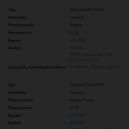
Standard A1-32kN
Geberit
Mepla
G 16
*
(PZ-2B)
570400
REMS Presszange G 16*
(PZ-2B) A1-32kN
574000 R
571004 R14
+7
Standard A1-32kN
Geberit
Mepla Therm
G 16
*
(PZ-2B)
570400