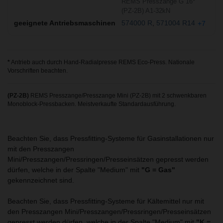
REMS Presszange G 16*
(PZ-2B) A1-32kN
574000 R
571004 R14
+7
*
Antrieb auch durch Hand-Radialpresse REMS Eco-Press. Nationale
Vorschriften beachten.
(PZ-2B)
REMS Presszange/Presszange Mini (PZ-2B) mit 2 schwenkbaren
Monoblock-Pressbacken. Meistverkaufte Standardausführung.
Beachten Sie, dass Pressfitting-Systeme für Gasinstallationen nur
mit den Presszangen
Mini/Presszangen/Pressringen/Presseinsätzen gepresst werden
dürfen, welche in der Spalte "Medium" mit
"G = Gas"
gekennzeichnet sind.
Beachten Sie, dass Pressfitting-Systeme für Kältemittel nur mit
den Presszangen Mini/Presszangen/Pressringen/Presseinsätzen
gepresst werden dürfen, welche in der Spalte "Medium" mit
"K =