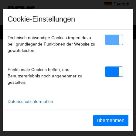
Deutsch
Cookie-Einstellungen
Technisch notwendige Cookies tragen dazu
bei, grundlegende Funktionen der Website zu
+
Produkte
>
Radialpressen
>
gewährleisten.
REMS Presszangen A1-32kN/REMS Pressringe
> REMS Presszange G 16*
REMS PRESSZANGE G 16*
Funktionale Cookies helfen, das
(PZ-2B) A1-32KN
Benutzererlebnis noch angenehmer zu
gestalten.
Art.-Nr. 570400
REMS Presszange mit 2 schwenkbaren Monoblock-Pressbacken.
Meistverkaufte Standardausführung.
Datenschutzinformation
Sicherheitshinweis
übernehmen
Sicherheitshinweise PZ/PR/ZZ/PZ E01/Kabelschere