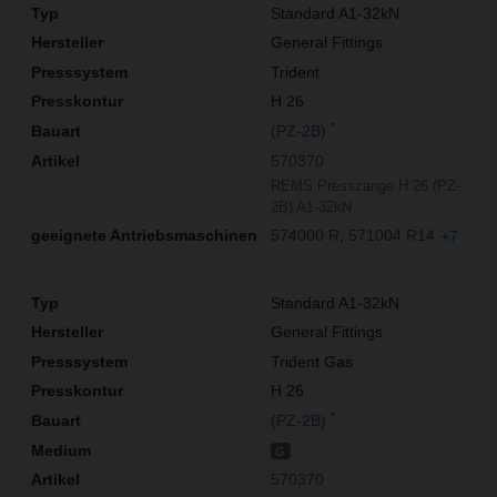
Standard A1-32kN
General Fittings
Trident
H 26
*
(PZ-2B)
570370
REMS Presszange H 26 (PZ-
2B) A1-32kN
574000 R
571004 R14
+7
Standard A1-32kN
General Fittings
Trident Gas
H 26
*
(PZ-2B)
G
570370