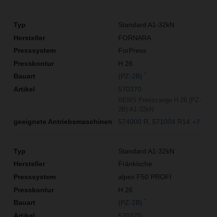
Standard A1-32kN
FORNARA
ForPress
H 26
*
(PZ-2B)
570370
REMS Presszange H 26 (PZ-
2B) A1-32kN
574000 R
571004 R14
+7
Standard A1-32kN
Fränkische
alpex F50 PROFI
H 26
*
(PZ-2B)
570370