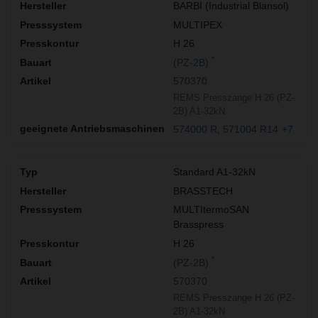
BARBI (Industrial Blansol)
MULTIPEX
H 26
*
(PZ-2B)
570370
REMS Presszange H 26 (PZ-
2B) A1-32kN
574000 R
571004 R14
+7
Standard A1-32kN
BRASSTECH
MULTItermoSAN
Brasspress
H 26
*
(PZ-2B)
570370
REMS Presszange H 26 (PZ-
2B) A1-32kN