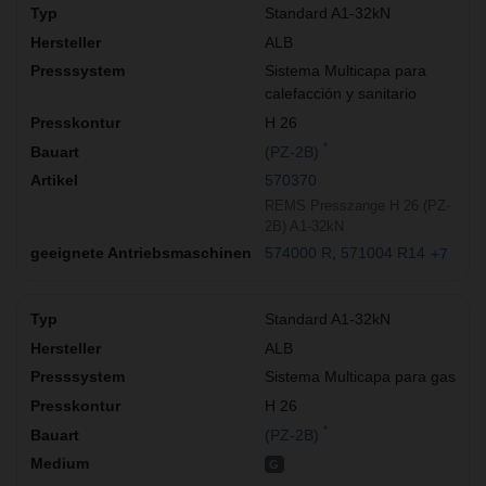
Standard A1-32kN
ALB
Sistema Multicapa para
calefacción y sanitario
H 26
*
(PZ-2B)
570370
REMS Presszange H 26 (PZ-
2B) A1-32kN
574000 R
571004 R14
+7
Standard A1-32kN
ALB
Sistema Multicapa para gas
H 26
*
(PZ-2B)
G