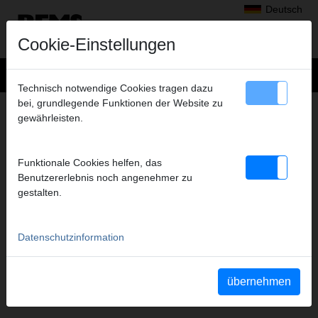
Deutsch
Cookie-Einstellungen
Technisch notwendige Cookies tragen dazu
bei, grundlegende Funktionen der Website zu
+
Produkte
>
Radialpressen
>
gewährleisten.
REMS Presszangen A1-32kN/REMS Pressringe
> REMS Presszange H 26
REMS PRESSZANGE H 26
Funktionale Cookies helfen, das
(PZ-2B) A1-32KN
Benutzererlebnis noch angenehmer zu
gestalten.
Art.-Nr. 570370
REMS Presszange mit 2 schwenkbaren Monoblock-Pressbacken.
Meistverkaufte Standardausführung.
Datenschutzinformation
Sicherheitshinweis
übernehmen
Sicherheitshinweise PZ/PR/ZZ/PZ E01/Kabelschere