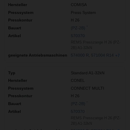
COMISA
Press System
H 26
*
(PZ-2B)
570370
REMS Presszange H 26 (PZ-
2B) A1-32kN
574000 R
571004 R14
+7
Standard A1-32kN
CONEL
CONNECT MULTI
H 26
*
(PZ-2B)
570370
REMS Presszange H 26 (PZ-
2B) A1-32kN