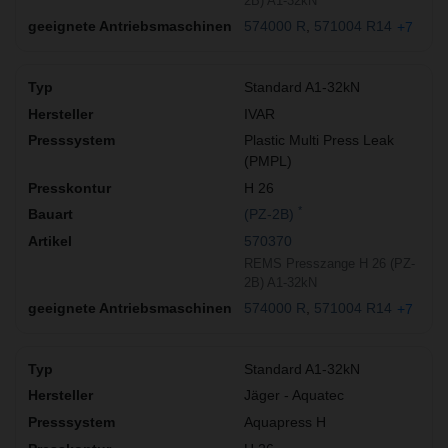
2B) A1-32kN
574000 R
571004 R14
+7
Standard A1-32kN
IVAR
Plastic Multi Press Leak
(PMPL)
H 26
*
(PZ-2B)
570370
REMS Presszange H 26 (PZ-
2B) A1-32kN
574000 R
571004 R14
+7
Standard A1-32kN
Jäger - Aquatec
Aquapress H