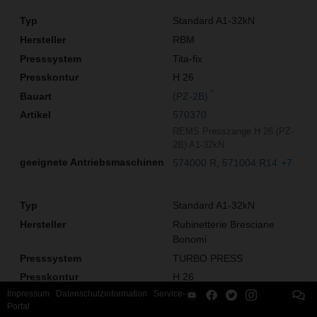
Standard A1-32kN
RBM
Tita-fix
H 26
*
(PZ-2B)
570370
REMS Presszange H 26 (PZ-
2B) A1-32kN
574000 R
571004 R14
+7
Standard A1-32kN
Rubinetterie Bresciane
Bonomi
TURBO PRESS
H 26
*
Impressum
Datenschutzinformation
Service-
(PZ-2B)
Portal
570370