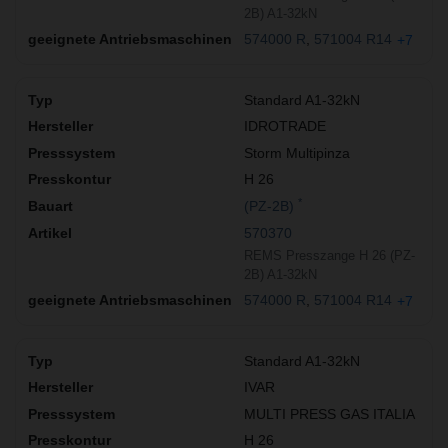
2B) A1-32kN
574000 R
571004 R14
+7
Standard A1-32kN
IDROTRADE
Storm Multipinza
H 26
*
(PZ-2B)
570370
REMS Presszange H 26 (PZ-
2B) A1-32kN
574000 R
571004 R14
+7
Standard A1-32kN
IVAR
MULTI PRESS GAS ITALIA
H 26