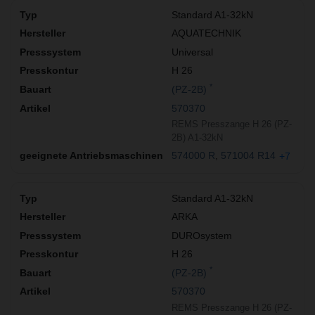
Standard A1-32kN
AQUATECHNIK
Universal
H 26
*
(PZ-2B)
570370
REMS Presszange H 26 (PZ-
2B) A1-32kN
574000 R
571004 R14
+7
Standard A1-32kN
ARKA
DUROsystem
H 26
*
(PZ-2B)
570370
REMS Presszange H 26 (PZ-