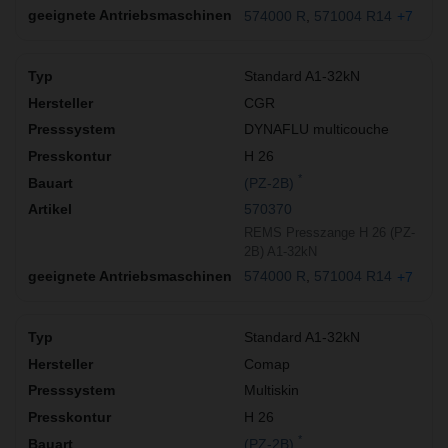
574000 R
571004 R14
+7
Standard A1-32kN
CGR
DYNAFLU multicouche
H 26
*
(PZ-2B)
570370
REMS Presszange H 26 (PZ-
2B) A1-32kN
574000 R
571004 R14
+7
Standard A1-32kN
Comap
Multiskin
H 26
*
(PZ-2B)