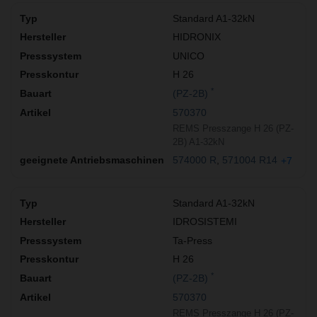
Standard A1-32kN
HIDRONIX
UNICO
H 26
*
(PZ-2B)
570370
REMS Presszange H 26 (PZ-
2B) A1-32kN
574000 R
571004 R14
+7
Standard A1-32kN
IDROSISTEMI
Ta-Press
H 26
*
(PZ-2B)
570370
REMS Presszange H 26 (PZ-