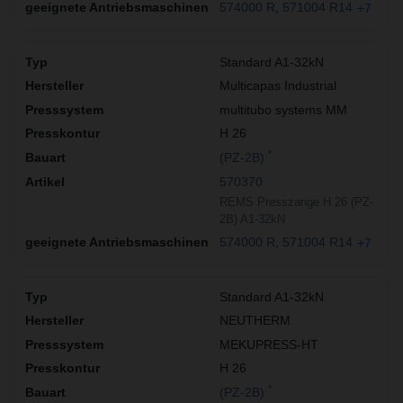
574000 R
571004 R14
+7
Standard A1-32kN
Multicapas Industrial
multitubo systems MM
H 26
*
(PZ-2B)
570370
REMS Presszange H 26 (PZ-
2B) A1-32kN
574000 R
571004 R14
+7
Standard A1-32kN
NEUTHERM
MEKUPRESS-HT
H 26
*
(PZ-2B)