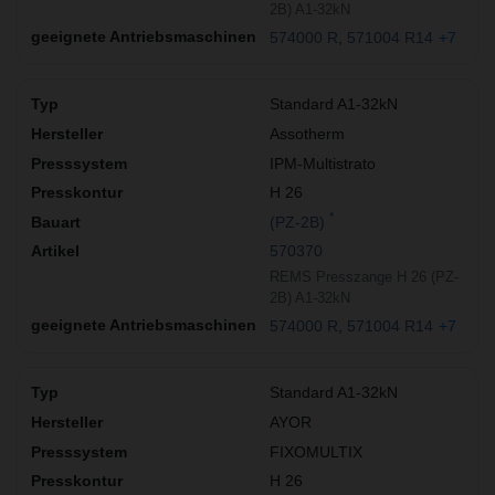
2B) A1-32kN
574000 R
571004 R14
+7
Standard A1-32kN
Assotherm
IPM-Multistrato
H 26
*
(PZ-2B)
570370
REMS Presszange H 26 (PZ-
2B) A1-32kN
574000 R
571004 R14
+7
Standard A1-32kN
AYOR
FIXOMULTIX
H 26