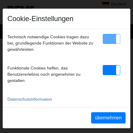
Deutsch
Cookie-Einstellungen
Technisch notwendige Cookies tragen dazu
bei, grundlegende Funktionen der Website zu
+
Produkte
>
Radialpressen
>
gewährleisten.
REMS Presszangen A1-32kN/REMS Pressringe
> REMS Presszange H 11,5*
REMS PRESSZANGE H 11,5*
Funktionale Cookies helfen, das
(PZ-2B) A1-32KN
Benutzererlebnis noch angenehmer zu
gestalten.
Art.-Nr. 570315
REMS Presszange mit 2 schwenkbaren Monoblock-Pressbacken.
Meistverkaufte Standardausführung.
Datenschutzinformation
Sicherheitshinweis
übernehmen
Sicherheitshinweise PZ/PR/ZZ/PZ E01/Kabelschere