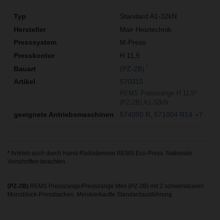
Standard A1-32kN
Mair Heiztechnik
M-Press
H 11,5
*
(PZ-2B)
570315
REMS Presszange H 11,5*
(PZ-2B) A1-32kN
574000 R
571004 R14
+7
*
Antrieb auch durch Hand-Radialpresse REMS Eco-Press. Nationale
Vorschriften beachten.
(PZ-2B)
REMS Presszange/Presszange Mini (PZ-2B) mit 2 schwenkbaren
Monoblock-Pressbacken. Meistverkaufte Standardausführung.