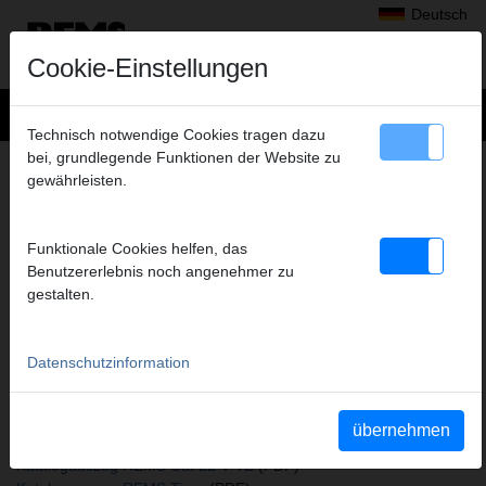
Deutsch
Cookie-Einstellungen
Technisch notwendige Cookies tragen dazu
bei, grundlegende Funktionen der Website zu
+
Produkte
>
Sägen
>
REMS Sägeblätter
> REMS Sägeblatt
gewährleisten.
REMS SÄGEBLATT
100-1,8, 5ER-PACK
Funktionale Cookies helfen, das
Art.-Nr. 561101 R05
Benutzererlebnis noch angenehmer zu
Metall, auch nichtrostender Stahl, größer 2 mm
gestalten.
Datenschutzinformation
Katalogauszüge
Katalogauszug REMS Sägeblätter
(PDF)
Katalogauszug REMS Puma VE
(PDF)
übernehmen
Katalogauszug REMS Cat VE
(PDF)
Katalogauszug REMS Cat 22 V VE
(PDF)