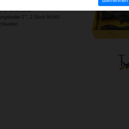
übernehmen
ektronische
-1. Universelle
ungshalter 2"". 2 Stück REMS
echkasten.