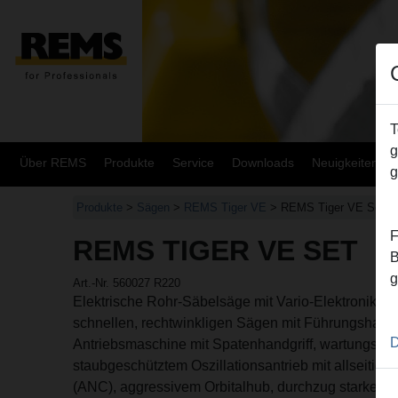
T
g
Über REMS
Produkte
Service
Downloads
Neuigkeiten
g
Produkte
>
Sägen
>
REMS Tiger VE
> REMS Tiger VE Set
F
REMS TIGER VE SET
B
g
Art.-Nr. 560027 R220
Elektrische Rohr-Säbelsäge mit Vario-Elektronik (
schnellen, rechtwinkligen Sägen mit Führungshalte
D
Antriebsmaschine mit Spatenhandgriff, wartungsfre
staubgeschütztem Oszillationsantrieb mit allseitig 
(ANC), aggressivem Orbitalhub, durchzug starkem U