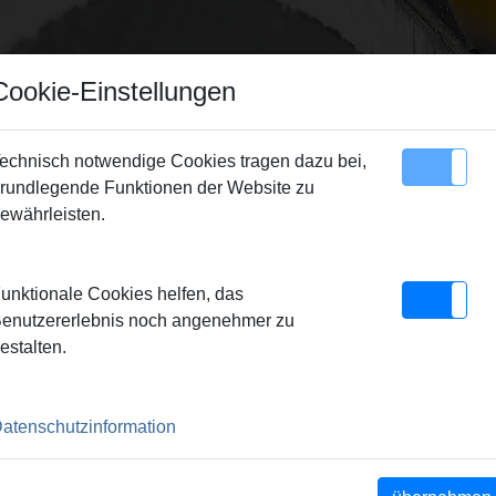
Cookie-Einstellungen
echnisch notwendige Cookies tragen dazu bei,
rundlegende Funktionen der Website zu
Sitemap
Kontakt
ewährleisten.
unktionale Cookies helfen, das
enutzererlebnis noch angenehmer zu
estalten.
VE) zum mühelosen,
r und zum frei Hand Sägen.
atenschutzinformation
iem, wasser- und
nadelgelagertem Kurbeltrieb
niversalmotor 230 V, 50 - 60