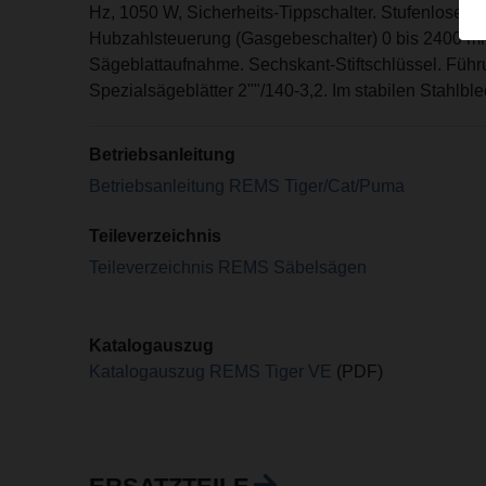
Hz, 1050 W, Sicherheits-Tippschalter. Stufenlose el
Hubzahlsteuerung (Gasgebeschalter) 0 bis 2400 min
Sägeblattaufnahme. Sechskant-Stiftschlüssel. Führ
Spezialsägeblätter 2""/140-3,2. Im stabilen Stahlbl
Betriebsanleitung
Betriebsanleitung REMS Tiger/Cat/Puma
Teileverzeichnis
Teileverzeichnis REMS Säbelsägen
Katalogauszug
Katalogauszug REMS Tiger VE
(PDF)