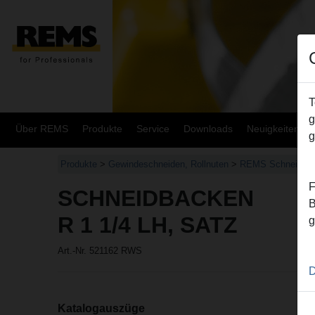
T
g
Über REMS
Produkte
Service
Downloads
Neuigkeiten
g
Produkte
>
Gewindeschneiden, Rollnuten
>
REMS Schneidbac
F
SCHNEIDBACKEN
B
R 1 1/4 LH, SATZ
g
Art.-Nr. 521162 RWS
D
Katalogauszüge