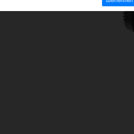
übernehmen
schneidkluppen
(PDF)