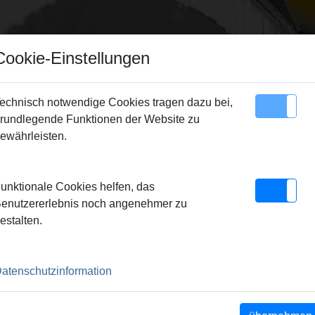
Cookie-Einstellungen
echnisch notwendige Cookies tragen dazu bei,
rundlegende Funktionen der Website zu
Sitemap
Kontakt
ewährleisten.
cken
> Schneidbacken M 40 x 1,5, Satz
unktionale Cookies helfen, das
 1,5, SATZ
enutzererlebnis noch angenehmer zu
estalten.
atenschutzinformation