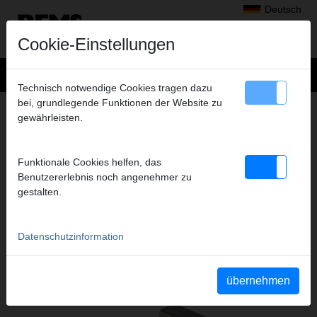
Deutsch
Cookie-Einstellungen
Technisch notwendige Cookies tragen dazu
bei, grundlegende Funktionen der Website zu
+
Produkte
>
Gewindeschneiden, Rollnuten
>
REMS Schneidbacken
gewährleisten.
> Schneidbacken UNC 1 3/4-5,
SCHNEIDBACKEN UNC 1 3/4-5,
Funktionale Cookies helfen, das
HSS, SATZ
Benutzererlebnis noch angenehmer zu
Art.-Nr. 341490 RHSS
gestalten.
Datenschutzinformation
Katalogauszüge
Katalogauszug REMS Schneidbacken
(PDF)
Katalogauszug REMS Tornado
(PDF)
übernehmen