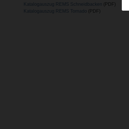
Katalogauszug REMS Schneidbacken
(PDF)
Katalogauszug REMS Tornado
(PDF)