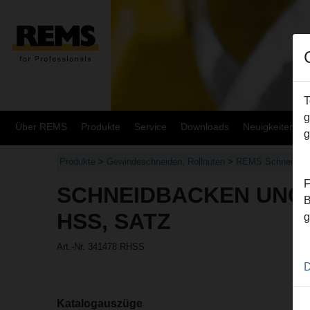
T
g
Über REMS
Produkte
Service
Downloads
Neuigkeiten
g
Produkte
>
Gewindeschneiden, Rollnuten
>
REMS Schneidba
F
SCHNEIDBACKEN UNC 3
B
HSS, SATZ
g
Art.-Nr. 341478 RHSS
D
Katalogauszüge