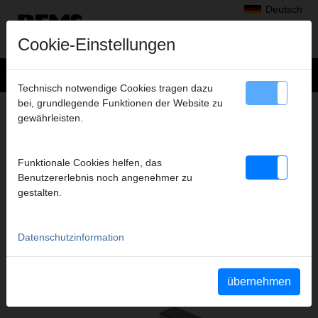
Deutsch
Cookie-Einstellungen
Technisch notwendige Cookies tragen dazu
bei, grundlegende Funktionen der Website zu
+
Produkte
>
Gewindeschneiden, Rollnuten
>
REMS Schneidbacken
gewährleisten.
> Schneidbacken M 52,
SCHNEIDBACKEN M 52,
Funktionale Cookies helfen, das
HSS, SATZ
Benutzererlebnis noch angenehmer zu
Art.-Nr. 341444 RHSS
gestalten.
Datenschutzinformation
Katalogauszüge
Katalogauszug REMS Schneidbacken
(PDF)
Katalogauszug REMS Tornado
(PDF)
übernehmen