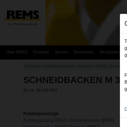
T
g
Über REMS
Produkte
Service
Downloads
Neuigkeiten
g
Produkte
>
Gewindeschneiden, Rollnuten
>
REMS Schneidba
F
SCHNEIDBACKEN M 33,
B
g
Art.-Nr. 341438 RWS
D
Katalogauszüge
Katalogauszug REMS Schneidbacken
(PDF)