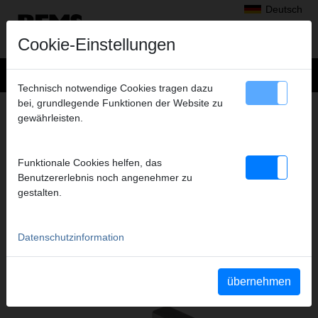
Deutsch
Cookie-Einstellungen
Technisch notwendige Cookies tragen dazu
bei, grundlegende Funktionen der Website zu
+
Produkte
>
Gewindeschneiden, Rollnuten
>
REMS Schneidbacken
gewährleisten.
> Schneidbacken M 22,
SCHNEIDBACKEN M 22,
Funktionale Cookies helfen, das
HSS, SATZ
Benutzererlebnis noch angenehmer zu
Art.-Nr. 341434 RHSS
gestalten.
Datenschutzinformation
Katalogauszüge
Katalogauszug REMS Schneidbacken
(PDF)
Katalogauszug REMS Tornado
(PDF)
übernehmen