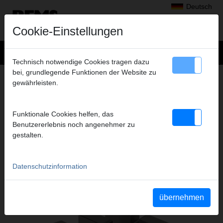
Deutsch
Cookie-Einstellungen
Technisch notwendige Cookies tragen dazu
bei, grundlegende Funktionen der Website zu
+
Produkte
>
Gewindeschneiden, Rollnuten
>
REMS Schneidbacken
gewährleisten.
> Schneidbacken NPT1/2-3/4,Satz
SCHNEIDBACKEN NPT1/2-3/4,SATZ
Funktionale Cookies helfen, das
Art.-Nr. 341413 RWS
Benutzererlebnis noch angenehmer zu
gestalten.
Katalogauszüge
Datenschutzinformation
Katalogauszug REMS Schneidbacken
(PDF)
Katalogauszug REMS Tornado
(PDF)
übernehmen