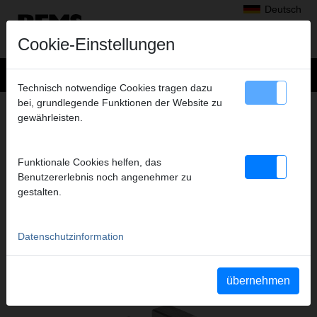
Deutsch
Cookie-Einstellungen
Technisch notwendige Cookies tragen dazu
bei, grundlegende Funktionen der Website zu
+
Produkte
>
Gewindeschneiden, Rollnuten
>
REMS Schneidbacken
gewährleisten.
> Schneidbacken M 12 LH,
SCHNEIDBACKEN M 12 LH,
Funktionale Cookies helfen, das
HSS, SATZ
Benutzererlebnis noch angenehmer zu
Art.-Nr. 341329 RHSS
gestalten.
Datenschutzinformation
Katalogauszüge
Katalogauszug REMS Schneidbacken
(PDF)
Katalogauszug REMS Tornado
(PDF)
übernehmen