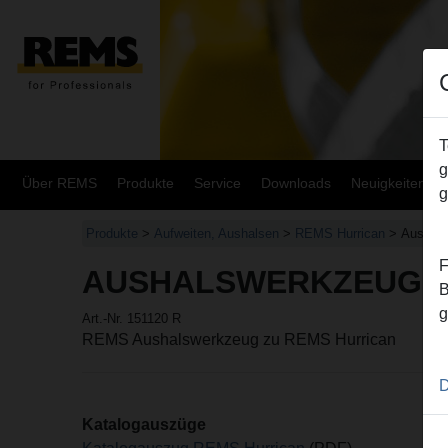
T
g
Über REMS
Produkte
Service
Downloads
Neuigkeiten
g
Produkte
>
Aufweiten, Aushalsen
>
REMS Hurrican
> Aushal
F
AUSHALSWERKZEUG Ø
B
g
Art.-Nr. 151120 R
REMS Aushalswerkzeug zu REMS Hurrican
D
Katalogauszüge