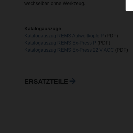
wechselbar, ohne Werkzeug.
Katalogauszüge
Katalogauszug REMS Aufweitköpfe P
(PDF)
Katalogauszug REMS Ex-Press P
(PDF)
Katalogauszug REMS Ex-Press 22 V ACC
(PDF)
ERSATZTEILE