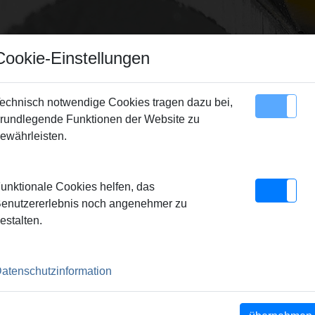
Cookie-Einstellungen
echnisch notwendige Cookies tragen dazu bei,
rundlegende Funktionen der Website zu
Sitemap
Kontakt
ewährleisten.
ufweitkopf RH 12 x 1,1
unktionale Cookies helfen, das
1,1
enutzererlebnis noch angenehmer zu
estalten.
ntsprechen den
e. Dadurch einwandfrei
atenschutzinformation
18 Grad. Antrieb durch Hand-
ter REMS Akku-Ex-Press P
er Fabrikate. Schnell