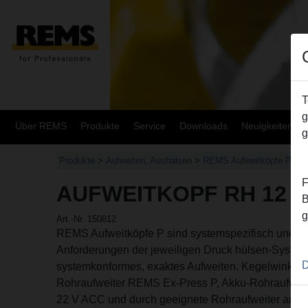
T
g
Über REMS
Produkte
Service
Downloads
Neuigkeiten
g
Produkte
>
Aufweiten, Aushalsen
>
REMS Aufweitköpfe P
> A
F
AUFWEITKOPF RH 12 X 
B
g
Art.-Nr. 150812
REMS Aufweitköpfe P sind systemspezifisch und e
Anforderungen der jeweiligen Druck hülsen-System
D
systemkonformes, exaktes Aufweiten. Kegelwinkel 
Rohraufweiter REMS Ex-Press P, Akku-Rohraufwei
22 V ACC und durch geeignete Rohraufweiter ander