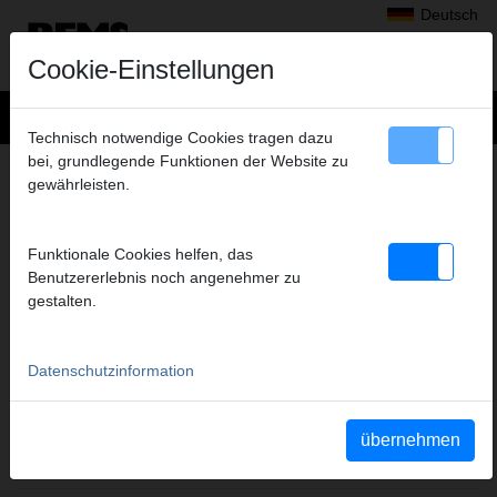
Deutsch
Cookie-Einstellungen
Technisch notwendige Cookies tragen dazu
bei, grundlegende Funktionen der Website zu
+
Produkte
>
Gewindeschneiden, Rollnuten
>
REMS Tornado
gewährleisten.
> REMS Nippelfix 2"
REMS NIPPELFIX 2"
Funktionale Cookies helfen, das
FÜR KURZE ROHRSTÜCKE
Benutzererlebnis noch angenehmer zu
Art.-Nr. 111500 R
gestalten.
Für Gewindeschneidmaschinen mit öffnendem Schneidkopf:
Rohrdrehmaschinen, Maschinen mit drehendem Schneidkopf,
Gewindeschneidvorrichtungen. Automatische Schnellspannung
Datenschutzinformation
und Zentrierung des Rohrstückes. Ohne Werkzeug.
Automatisches Entspannen nach Fertigstellung des Nippels.
Nippelproduktion möglich ohne Entnahme des Nippelfi x aus der
übernehmen
Spannvorrichtung.