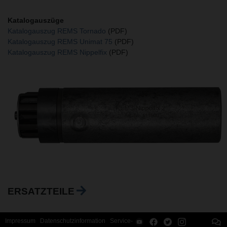
Katalogauszüge
Katalogauszug REMS Tornado
(PDF)
Katalogauszug REMS Unimat 75
(PDF)
Katalogauszug REMS Nippelfix
(PDF)
ERSATZTEILE
Impressum
Datenschutzinformation
Service-