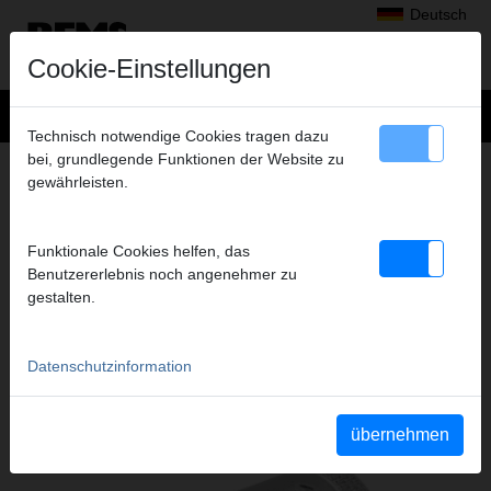
Deutsch
Cookie-Einstellungen
Technisch notwendige Cookies tragen dazu
bei, grundlegende Funktionen der Website zu
Produkte
>
Aufweiten, Aushalsen
>
REMS Hurrican H
gewährleisten.
> Steckschlüssel-Einsatz 11
STECKSCHLÜSSEL-EINSATZ 11
Funktionale Cookies helfen, das
Art.-Nr. 074041
Benutzererlebnis noch angenehmer zu
Zubehör für REMS Hurrican
gestalten.
Datenschutzinformation
Katalogauszug
Katalogauszug REMS Hurrican H
(PDF)
übernehmen